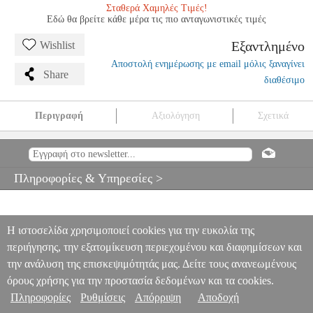
Σταθερά Χαμηλές Τιμές!
Εδώ θα βρείτε κάθε μέρα τις πιο ανταγωνιστικές τιμές
Εξαντλημένο
Wishlist
Αποστολή ενημέρωσης με email μόλις ξαναγίνει
Share
διαθέσιμο
Περιγραφή
Αξιολόγηση
Σχετικά
VIVALDI - CONCERTO IN D MINOR
MSC.600474
MSC.600474
SCHOTT SOHNE
SCHOTT SOHNE
ΜΟΥΣΙΚΑ ΒΙΒΛΙΑ
ΕΓΧΟΡΔΩΝ
VIVALDI - CONCERTO IN D MINOR
Πληροφορίες & Υπηρεσίες >
0
Η ιστοσελίδα χρησιμοποιεί cookies για την ευκολία της
περιήγησης, την εξατομίκευση περιεχομένου και διαφημίσεων και
την ανάλυση της επισκεψιμότητάς μας. Δείτε τους ανανεωμένους
όρους χρήσης για την προστασία δεδομένων και τα cookies.
Πληροφορίες
Ρυθμίσεις
Απόρριψη
Αποδοχή