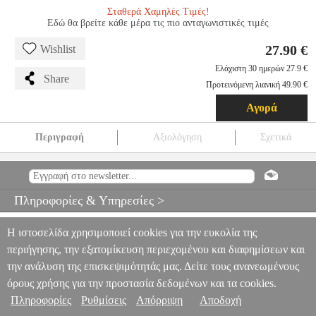
Σταθερά Χαμηλές Τιμές!
Εδώ θα βρείτε κάθε μέρα τις πιο ανταγωνιστικές τιμές
27.90 €
Wishlist
Ελάχιστη 30 ημερών 27.9 €
Share
Προτεινόμενη λιανική 49.90 €
Αγορά
Περιγραφή
Αξιολόγηση
Σχετικά
VIRGO VERSUS THE ZODIAC
PS5.00966
PS5.00966
-
-
GAMES
VIRGO VERSUS THE ZODIAC
27.90
Πληροφορίες & Υπηρεσίες >
Η ιστοσελίδα χρησιμοποιεί cookies για την ευκολία της
περιήγησης, την εξατομίκευση περιεχομένου και διαφημίσεων και
την ανάλυση της επισκεψιμότητάς μας. Δείτε τους ανανεωμένους
όρους χρήσης για την προστασία δεδομένων και τα cookies.
Πληροφορίες
Ρυθμίσεις
Απόρριψη
Αποδοχή