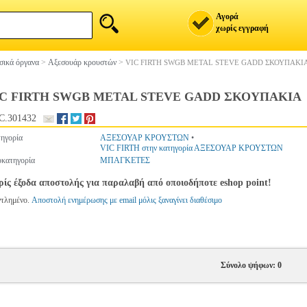
Αγορά
χωρίς εγγραφή
ικά όργανα
>
Αξεσουάρ κρουστών
>
VIC FIRTH SWGB METAL STEVE GADD ΣΚΟΥΠΑΚΙ
IC FIRTH SWGB METAL STEVE GADD ΣΚΟΥΠΑΚΙΑ
C.301432
ηγορία
ΑΞΕΣΟΥΑΡ ΚΡΟΥΣΤΩΝ
•
VIC FIRTH στην κατηγορία ΑΞΕΣΟΥΑΡ ΚΡΟΥΣΤΩΝ
κατηγορία
ΜΠΑΓΚΕΤΕΣ
ίς έξοδα αποστολής για παραλαβή από οποιοδήποτε eshop point!
ντλημένο.
Αποστολή ενημέρωσης με email μόλις ξαναγίνει διαθέσιμο
Σύνολο ψήφων: 0