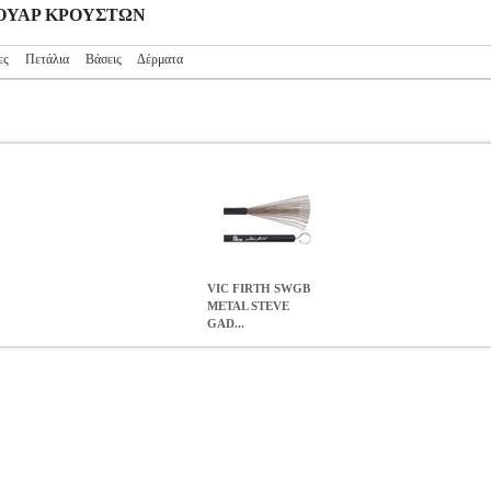
ΕΣΟΥΑΡ ΚΡΟΥΣΤΩΝ
ες
Πετάλια
Βάσεις
Δέρματα
VIC FIRTH SWGB
METAL STEVE
GAD...
 GADD ΣΚΟΥΠΑΚΙΑ
MSC.301432
MSC.301432
VIC FIRTH
VIC 
SWGB METAL STEVE GADD ΣΚΟΥΠΑΚΙΑ
0