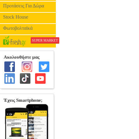
Προτάσεις Για Δώρα
Stock House
Φωτοβολταϊκά
SUPER MARKET