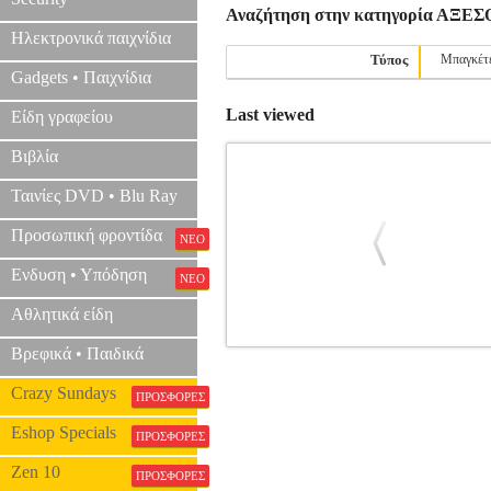
Αναζήτηση στην κατηγορία ΑΞ
Ηλεκτρονικά παιχνίδια
Τύπος
Μπαγκέτ
Gadgets • Παιχνίδια
Last viewed
Είδη γραφείου
Βιβλία
Ταινίες DVD • Blu Ray
Προσωπική φροντίδα
ΝΕΟ
Ενδυση • Υπόδηση
ΝΕΟ
Αθλητικά είδη
Βρεφικά • Παιδικά
VIC FIRTH SWGB METAL STEVE
Crazy Sundays
ΠΡΟΣΦΟΡΕΣ
Eshop Specials
ΠΡΟΣΦΟΡΕΣ
Zen 10
ΠΡΟΣΦΟΡΕΣ