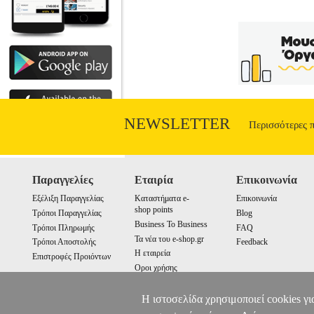
NEWSLETTER
Περισσότερες 
Παραγγελίες
Εταιρία
Επικοινωνία
Εξέλιξη Παραγγελίας
Καταστήματα e-
Επικοινωνία
shop points
Τρόποι Παραγγελίας
Blog
Business To Business
Τρόποι Πληρωμής
FAQ
Τα νέα του e-shop.gr
Τρόποι Αποστολής
Feedback
Η εταιρεία
Επιστροφές Προιόντων
Οροι χρήσης
Cookies
Η ιστοσελίδα χρησιμοποιεί cookies γι