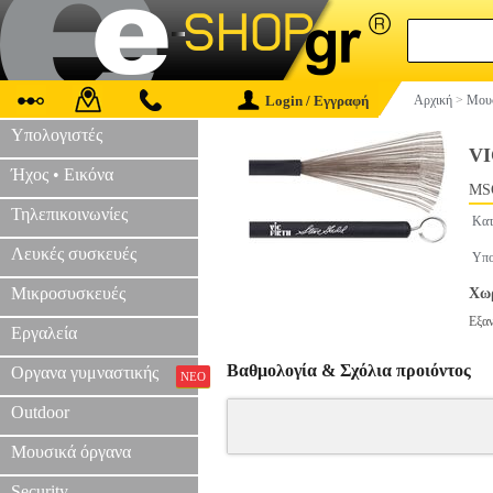
Login / Εγγραφή
Αρχική
>
Μουσ
Υπολογιστές
V
Ήχος • Εικόνα
MS
Τηλεπικοινωνίες
Κατ
Λευκές συσκευές
Υπο
Μικροσυσκευές
Χωρ
Εξα
Εργαλεία
Βαθμολογία & Σχόλια προιόντος
Οργανα γυμναστικής
ΝΕΟ
Outdoor
Μουσικά όργανα
Security