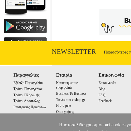
NEWSLETTER
Περισσότερες 
Παραγγελίες
Εταιρία
Επικοινωνία
Εξέλιξη Παραγγελίας
Καταστήματα e-
Επικοινωνία
shop points
Τρόποι Παραγγελίας
Blog
Business To Business
Τρόποι Πληρωμής
FAQ
Τα νέα του e-shop.gr
Τρόποι Αποστολής
Feedback
Η εταιρεία
Επιστροφές Προιόντων
Οροι χρήσης
Cookies
Η ιστοσελίδα χρησιμοποιεί cookies γι