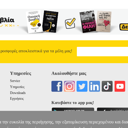
προσφορές αποκλειστικά για τα μέλη μας!
Υπηρεσίες
Ακολουθήστε μας
Service
Υπηρεσίες
Downloads
Εγγυήσεις
Κατεβάστε το app μας!
α την ευκολία της περιήγησης, την εξατομίκευση περιεχομένου και δι