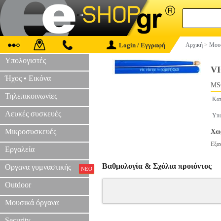
Login / Εγγραφή
Αρχική
>
Μουσ
Υπολογιστές
VI
Ήχος • Εικόνα
MS
Τηλεπικοινωνίες
Κατ
Λευκές συσκευές
Υπο
Μικροσυσκευές
Χωρ
Εξα
Εργαλεία
Βαθμολογία & Σχόλια προιόντος
Οργανα γυμναστικής
ΝΕΟ
Outdoor
Μουσικά όργανα
Security