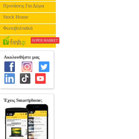
Προτάσεις Για Δώρα
Stock House
Φωτοβολταϊκά
SUPER MARKET