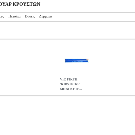
ΕΣΟΥΑΡ ΚΡΟΥΣΤΩΝ
τες
Πετάλια
Βάσεις
Δέρματα
VIC FIRTH
'KIDSTICKS'
ΜΠΑΓΚΕΤΕ...
ΚΕΤΕΣ
MSC.303294
MSC.303294
VIC FIRTH
VIC FIRTH
ΑΞΕΣΟ
ΜΠΑΓΚΕΤΕΣ
0