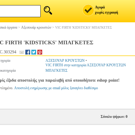
Αγορά
χωρίς εγγραφή
ικά όργανα
>
Αξεσουάρ κρουστών
>
VIC FIRTH 'KIDSTICKS' ΜΠΑΓΚΕΤΕΣ
C FIRTH 'KIDSTICKS' ΜΠΑΓΚΕΤΕΣ
C.303294
ηγορία
ΑΞΕΣΟΥΑΡ ΚΡΟΥΣΤΩΝ
•
VIC FIRTH στην κατηγορία ΑΞΕΣΟΥΑΡ ΚΡΟΥΣΤΩΝ
κατηγορία
ΜΠΑΓΚΕΤΕΣ
ίς έξοδα αποστολής για παραλαβή από οποιοδήποτε eshop point!
ντλημένο.
Αποστολή ενημέρωσης με email μόλις ξαναγίνει διαθέσιμο
Σύνολο ψήφων: 0