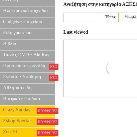
Αναζήτηση στην κατηγορία ΑΞ
Ηλεκτρονικά παιχνίδια
Τύπος
Μπαγκέ
Gadgets • Παιχνίδια
Last viewed
Είδη γραφείου
Βιβλία
Ταινίες DVD • Blu Ray
Προσωπική φροντίδα
ΝΕΟ
Ενδυση • Υπόδηση
ΝΕΟ
Αθλητικά είδη
Βρεφικά • Παιδικά
VIC FIRTH 'KIDSTICKS' ΜΠΑΓ
Crazy Sundays
ΠΡΟΣΦΟΡΕΣ
Eshop Specials
ΠΡΟΣΦΟΡΕΣ
Zen 10
ΠΡΟΣΦΟΡΕΣ