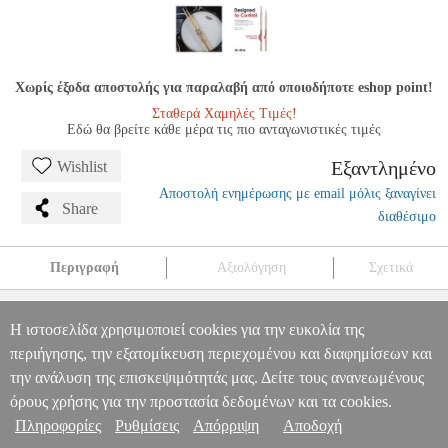
Χωρίς έξοδα αποστολής για παραλαβή από οποιοδήποτε eshop point!
Σταθερά Χαμηλές Τιμές!
Εδώ θα βρείτε κάθε μέρα τις πιο ανταγωνιστικές τιμές
Εξαντλημένο
Wishlist
Αποστολή ενημέρωσης με email μόλις ξαναγίνει
Share
διαθέσιμο
Περιγραφή
Αξιολόγηση
Σχετικά
VIC FIRTH FS5A AMERICAN CONCEPT FREESTYLE 5A
WOOD ΜΠΑΓΚΕΤΕΣ
MSC.301561
MSC.301561
VIC FIRTH
VIC
Η ιστοσελίδα χρησιμοποιεί cookies για την ευκολία της
FIRTH
ΑΞΕΣΟΥΑΡ ΚΡΟΥΣΤΩΝ
VIC FIRTH FS5A AMERICAN
περιήγησης, την εξατομίκευση περιεχομένου και διαφημίσεων και
Πληροφορίες & Υπηρεσίες >
CONCEPT FREESTYLE 5A WOOD ΜΠΑΓΚΕΤΕΣ
την ανάλυση της επισκεψιμότητάς μας. Δείτε τους ανανεωμένους
0
όρους χρήσης για την προστασία δεδομένων και τα cookies.
Πληροφορίες
Ρυθμίσεις
Απόρριψη
Αποδοχή