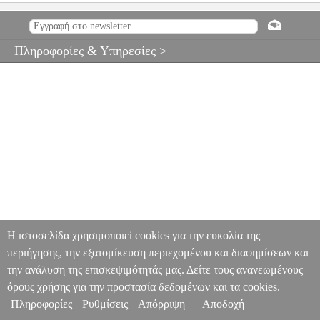
VIC FIRTH 5ANVG NYLON 'VIC GRIP' ΜΠΑΓΚΕΤΕΣ
MSC.301558
MSC.301558
VIC FIRTH
VIC FIRTH
ΑΞΕΣΟΥΑΡ
ΚΡΟΥΣΤΩΝ
VIC FIRTH 5ANVG NYLON 'VIC GRIP'
Πληροφορίες & Υπηρεσίες >
ΜΠΑΓΚΕΤΕΣ
0
Η ιστοσελίδα χρησιμοποιεί cookies για την ευκολία της
περιήγησης, την εξατομίκευση περιεχομένου και διαφημίσεων και
την ανάλυση της επισκεψιμότητάς μας. Δείτε τους ανανεωμένους
όρους χρήσης για την προστασία δεδομένων και τα cookies.
Πληροφορίες
Ρυθμίσεις
Απόρριψη
Αποδοχή