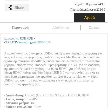
Ελάχιστη 30 ημερών 24.9 €
Share
Προτεινόμενη λιανική 29.90 €
Αγορά
Περιγραφή
Αξιολόγηση
Σχετικά
Κατηγορία:
•
USB HUB
VERBATIM στην κατηγορία USB HUB
Ο πολυδιάστατος διανομέας USB-C παρέχει τον ιδανικό συνεργάτη για
τους τελευταίους φορητούς υπολογιστές και MacBooks. Τα πρόσθετα
αξεσουάρ απαιτούν πρόσθετες θύρες που δεν διαθέτουν οι τελευταίοι
φορητοί υπολογιστές. Παρέχει θύρα φόρτισης USB-C για τη φόρτιση
της συσκευής κατά τη χρήση, μια θύρα HDMI για σύνδεση σε μια
οθόνη HDMI καθώς και δύο θύρες USB 3.0 για να συνδέσετε όλα τα
πρόσθετα εξαρτήματα που χρειάζονται. Συνδέστε το Hub στην θύρα
USB-C του φορητού σας υπολογιστή για να αυξήσετε αμέσως τις
δυνατότητες εργασίας σας.
•
Διασύνδεση:
USB-C (USB 3.1 GEN 1), 2 x USB 3.0, HDMI.
•
Εύρος τάσης:
5V-20V.
•
Μέγιστο ρεύμα:
3A.
•
Μήκος καλωδίου:
15 cm.