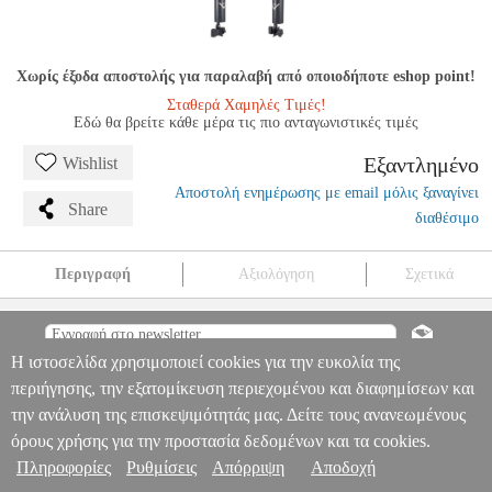
Χωρίς έξοδα αποστολής για παραλαβή από οποιοδήποτε eshop point!
Σταθερά Χαμηλές Τιμές!
Εδώ θα βρείτε κάθε μέρα τις πιο ανταγωνιστικές τιμές
Εξαντλημένο
Wishlist
Αποστολή ενημέρωσης με email μόλις ξαναγίνει
Share
διαθέσιμο
Περιγραφή
Αξιολόγηση
Σχετικά
VATER VSHM ΣΤΗΡΙΓΜΑ ΜΠΑΓΚΕΤΩΝ
MSC.303493
MSC.303493
VATER
VATER
ΑΞΕΣΟΥΑΡ ΚΡΟΥΣΤΩΝ
VATER
VSHM ΣΤΗΡΙΓΜΑ ΜΠΑΓΚΕΤΩΝ
Η ιστοσελίδα χρησιμοποιεί cookies για την ευκολία της
Πληροφορίες & Υπηρεσίες >
0
περιήγησης, την εξατομίκευση περιεχομένου και διαφημίσεων και
την ανάλυση της επισκεψιμότητάς μας. Δείτε τους ανανεωμένους
όρους χρήσης για την προστασία δεδομένων και τα cookies.
Πληροφορίες
Ρυθμίσεις
Απόρριψη
Αποδοχή