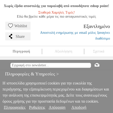
Χωρίς έξοδα αποστολής για παραλαβή από οποιοδήποτε eshop point!
Σταθερά Χαμηλές Τιμές!
Εδώ θα βρείτε κάθε μέρα τις πιο ανταγωνιστικές τιμές
Εξαντλημένο
Wishlist
Αποστολή ενημέρωσης με email μόλις ξαναγίνει
Share
διαθέσιμο
Περιγραφή
Αξιολόγηση
Σχετικά
VANDOREN V5 S25 ΕΠΙΣΤΟΜΙΟ ΣΟΠΡΑΝΟ ΣΑΞΟΦΩΝΟ
MSC.200678
MSC.200678
VANDOREN
VANDOREN
ΑΞΕΣΟΥΑΡ ΠΝΕΥΣΤΩΝ
VANDOREN V5 S25 ΕΠΙΣΤΟΜΙΟ
Πληροφορίες & Υπηρεσίες >
ΣΟΠΡΑΝΟ ΣΑΞΟΦΩΝΟ
0
Η ιστοσελίδα χρησιμοποιεί cookies για την ευκολία της
περιήγησης, την εξατομίκευση περιεχομένου και διαφημίσεων και
την ανάλυση της επισκεψιμότητάς μας. Δείτε τους ανανεωμένους
όρους χρήσης για την προστασία δεδομένων και τα cookies.
Πληροφορίες
Ρυθμίσεις
Απόρριψη
Αποδοχή