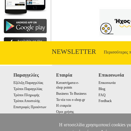
NEWSLETTER
Περισσότερες 
Παραγγελίες
Εταιρία
Επικοινωνία
Εξέλιξη Παραγγελίας
Καταστήματα e-
Επικοινωνία
shop points
Τρόποι Παραγγελίας
Blog
Business To Business
Τρόποι Πληρωμής
FAQ
Τα νέα του e-shop.gr
Τρόποι Αποστολής
Feedback
Η εταιρεία
Επιστροφές Προιόντων
Οροι χρήσης
Cookies
Η ιστοσελίδα χρησιμοποιεί cookies γι