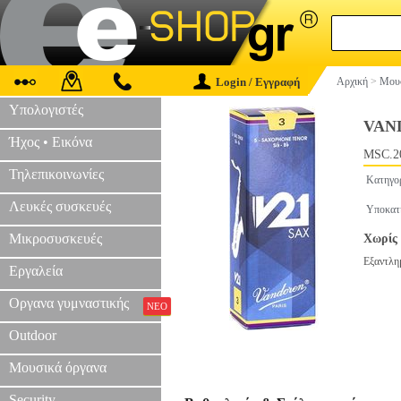
Login / Εγγραφή
Αρχική
>
Μουσ
Υπολογιστές
VAN
Ήχος • Εικόνα
MSC.2
Τηλεπικοινωνίες
Κατηγο
Λευκές συσκευές
Υποκατ
Μικροσυσκευές
Χωρίς 
Εξαντλη
Εργαλεία
Οργανα γυμναστικής
ΝΕΟ
Outdoor
Μουσικά όργανα
Security