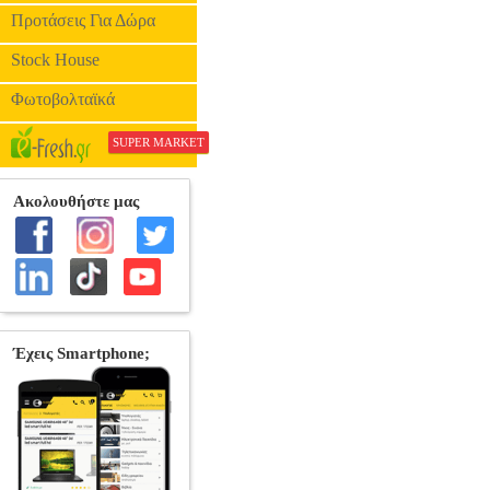
ΠΝΕΥ
Προτάσεις Για Δώρα
Stock House
Φωτοβολταϊκά
SUPER MARKET