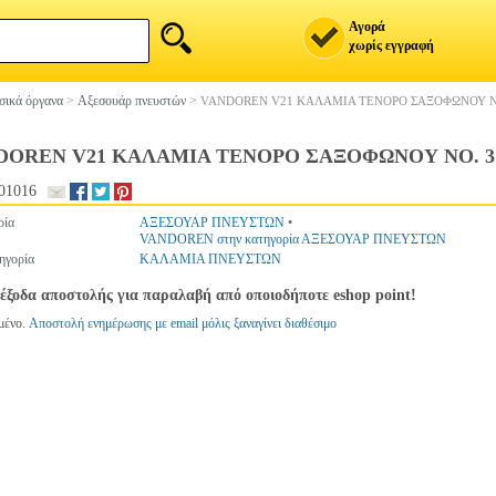
Αγορά
χωρίς εγγραφή
ικά όργανα
>
Αξεσουάρ πνευστών
>
VANDOREN V21 ΚΑΛΑΜΙΑ TΕΝΟΡΟ ΣΑΞΟΦΩΝΟΥ ΝΟ.
DOREN V21 ΚΑΛΑΜΙΑ TΕΝΟΡΟ ΣΑΞΟΦΩΝΟΥ ΝΟ. 3 
01016
ρία
ΑΞΕΣΟΥΑΡ ΠΝΕΥΣΤΩΝ
•
VANDOREN στην κατηγορία ΑΞΕΣΟΥΑΡ ΠΝΕΥΣΤΩΝ
ηγορία
ΚΑΛΑΜΙΑ ΠΝΕΥΣΤΩΝ
έξοδα αποστολής για παραλαβή από οποιοδήποτε eshop point!
μένο.
Αποστολή ενημέρωσης με email μόλις ξαναγίνει διαθέσιμο