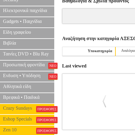
Βαθμολογία & Σχόλια προιόντος
Ηλεκτρονικά παιχνίδια
Gadgets • Παιχνίδια
Είδη γραφείου
Αναζήτηση στην κατηγορία ΑΞ
Βιβλία
Υποκατηγορία
Αναλόγια
Ταινίες DVD • Blu Ray
Προσωπική φροντίδα
Last viewed
ΝΕΟ
Ενδυση • Υπόδηση
ΝΕΟ
Αθλητικά είδη
Βρεφικά • Παιδικά
Crazy Sundays
ΠΡΟΣΦΟΡΕΣ
Eshop Specials
ΠΡΟΣΦΟΡΕΣ
Zen 10
ΠΡΟΣΦΟΡΕΣ
VANDOREN V21 ΚΑΛΑΜΙΑ TΕ