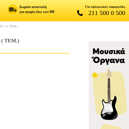
Δωρεάν αποστολή
Για τηλεφωνικές παραγγελίες
211 500 0 500
για αγορές άνω των 90€
 3 ( ΤΕΜ.)
( ΤΕΜ.)