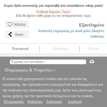
Χωρίς έξοδα αποστολής για παραλαβή από οποιοδήποτε eshop point!
Σταθερά Χαμηλές Τιμές!
Εδώ θα βρείτε κάθε μέρα τις πιο ανταγωνιστικές τιμές
Εξαντλημένο
Wishlist
Αποστολή ενημέρωσης με email μόλις ξαναγίνει
Share
διαθέσιμο
Περιγραφή
Αξιολόγηση
Σχετικά
VANDOREN V16 ΚΑΛΑΜΙΑ ΒΑΡΥΤΟΝΟΥ ΣΑΞΟΦΩΝΟΥ
ΝΟ.2 1/2 ( ΤΕΜ.)
MSC.201211
MSC.201211
VANDOREN
VANDOREN
ΑΞΕΣΟΥΑΡ ΠΝΕΥΣΤΩΝ
VANDOREN V16
Πληροφορίες & Υπηρεσίες >
ΚΑΛΑΜΙΑ ΒΑΡΥΤΟΝΟΥ ΣΑΞΟΦΩΝΟΥ ΝΟ.2 1/2 ( ΤΕΜ.)
0
Η ιστοσελίδα χρησιμοποιεί cookies για την ευκολία της
περιήγησης, την εξατομίκευση περιεχομένου και διαφημίσεων και
την ανάλυση της επισκεψιμότητάς μας. Δείτε τους ανανεωμένους
όρους χρήσης για την προστασία δεδομένων και τα cookies.
Πληροφορίες
Ρυθμίσεις
Απόρριψη
Αποδοχή