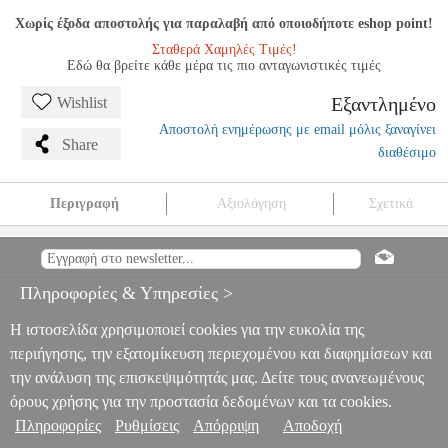
Χωρίς έξοδα αποστολής για παραλαβή από οποιοδήποτε eshop point!
Σταθερά Χαμηλές Τιμές!
Εδώ θα βρείτε κάθε μέρα τις πιο ανταγωνιστικές τιμές
Εξαντλημένο
Wishlist
Αποστολή ενημέρωσης με email μόλις ξαναγίνει
Share
διαθέσιμο
Περιγραφή
Αξιολόγηση
Σχετικά
VANDOREN ΚΑΛΑΜΙΑ ΚΟΥΑΡΤΙΝΟΥ ΝΟ.2 1/2 (1 ΤΕΜ.)
MSC.201078
MSC.201078
VANDOREN
VANDOREN
ΑΞΕΣΟΥΑΡ ΠΝΕΥΣΤΩΝ
VANDOREN ΚΑΛΑΜΙΑ
Πληροφορίες & Υπηρεσίες >
ΚΟΥΑΡΤΙΝΟΥ ΝΟ.2 1/2 (1 ΤΕΜ.)
0
Η ιστοσελίδα χρησιμοποιεί cookies για την ευκολία της
περιήγησης, την εξατομίκευση περιεχομένου και διαφημίσεων και
την ανάλυση της επισκεψιμότητάς μας. Δείτε τους ανανεωμένους
όρους χρήσης για την προστασία δεδομένων και τα cookies.
Πληροφορίες
Ρυθμίσεις
Απόρριψη
Αποδοχή