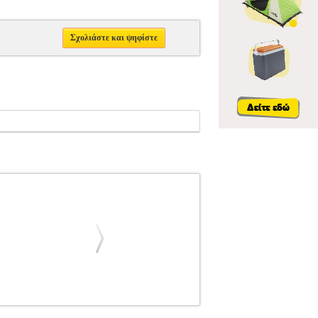
Σχολιάστε και ψηφίστε
7
VANDOREN
VANDOREN
ΑΞΕΣΟΥΑΡ