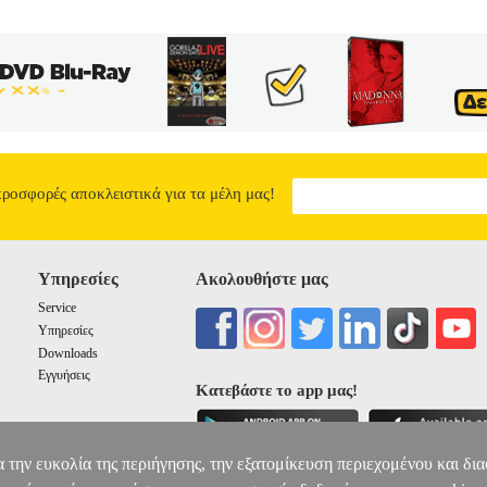
προσφορές αποκλειστικά για τα μέλη μας!
Υπηρεσίες
Ακολουθήστε μας
Service
Υπηρεσίες
Downloads
Εγγυήσεις
Κατεβάστε το app μας!
α την ευκολία της περιήγησης, την εξατομίκευση περιεχομένου και δι