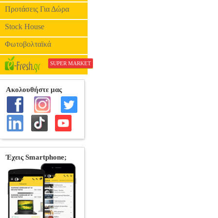
ΠΝΕΥΣ
Προτάσεις Για Δώρα
Stock House
Φωτοβολταϊκά
SUPER MARKET