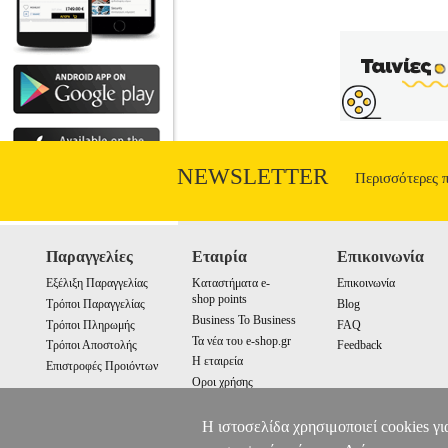
NEWSLETTER
Περισσότερες 
Παραγγελίες
Εταιρία
Επικοινωνία
Εξέλιξη Παραγγελίας
Καταστήματα e-
Επικοινωνία
shop points
Τρόποι Παραγγελίας
Blog
Business To Business
Τρόποι Πληρωμής
FAQ
Τα νέα του e-shop.gr
Τρόποι Αποστολής
Feedback
Η εταιρεία
Επιστροφές Προιόντων
Οροι χρήσης
Cookies
Η ιστοσελίδα χρησιμοποιεί cookies γι