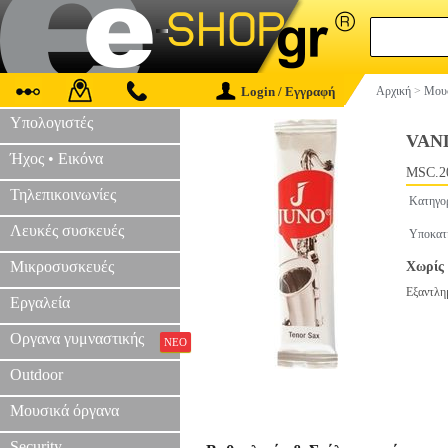
Login / Εγγραφή
Αρχική
>
Μουσ
Υπολογιστές
VAN
Ήχος • Εικόνα
MSC.2
Τηλεπικοινωνίες
Κατηγο
Λευκές συσκευές
Υποκατ
Μικροσυσκευές
Χωρίς 
Εξαντλη
Εργαλεία
Οργανα γυμναστικής
ΝΕΟ
Outdoor
Μουσικά όργανα
Security