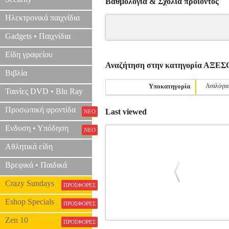
Βαθμολογία & Σχόλια προιόντος
Ηλεκτρονικά παιχνίδια
Gadgets • Παιχνίδια
Είδη γραφείου
Αναζήτηση στην κατηγορία ΑΞ
Βιβλία
Υποκατηγορία
Αναλόγια
Ταινίες DVD • Blu Ray
Προσωπική φροντίδα
Last viewed
ΝΕΟ
Ενδυση • Υπόδηση
ΝΕΟ
Αθλητικά είδη
Βρεφικά • Παιδικά
Crazy Sundays
ΠΡΟΣΦΟΡΕΣ
Eshop Specials
ΠΡΟΣΦΟΡΕΣ
Zen 10
ΠΡΟΣΦΟΡΕΣ
VANDOREN JUNO ΚΑΛΑΜΙ ΤΕΝΟ