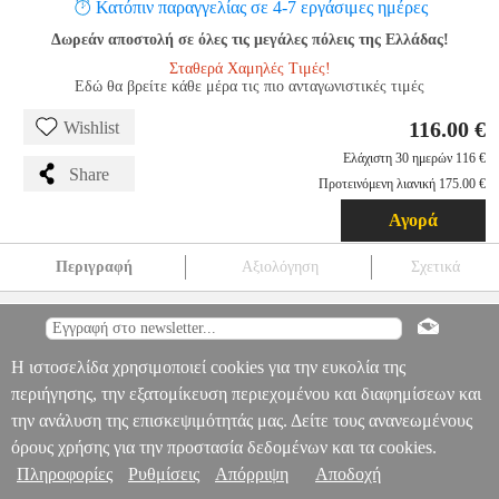
Κατόπιν παραγγελίας σε 4-7 εργάσιμες ημέρες
Δωρεάν αποστολή σε όλες τις μεγάλες πόλεις της Ελλάδας!
Σταθερά Χαμηλές Τιμές!
Εδώ θα βρείτε κάθε μέρα τις πιο ανταγωνιστικές τιμές
116.00 €
Wishlist
Ελάχιστη 30 ημερών 116 €
Share
Προτεινόμενη λιανική 175.00 €
Αγορά
Περιγραφή
Αξιολόγηση
Σχετικά
UPS QOLTEC 900W 1500VA LINE INTERACTIVE
PER.773810
PER.773810
QOLTEC
QOLTEC
UPS
UPS QOLTEC 900W
1500VA LINE INTERACTIVE
Πληροφορίες & Υπηρεσίες >
Η ιστοσελίδα χρησιμοποιεί cookies για την ευκολία της
116.00
περιήγησης, την εξατομίκευση περιεχομένου και διαφημίσεων και
την ανάλυση της επισκεψιμότητάς μας. Δείτε τους ανανεωμένους
όρους χρήσης για την προστασία δεδομένων και τα cookies.
Πληροφορίες
Ρυθμίσεις
Απόρριψη
Αποδοχή