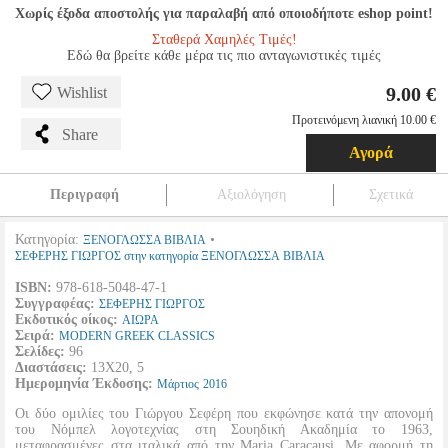
Χωρίς έξοδα αποστολής για παραλαβή από οποιοδήποτε eshop point!
Σταθερά Χαμηλές Τιμές!
Εδώ θα βρείτε κάθε μέρα τις πιο ανταγωνιστικές τιμές
9.00 €
Wishlist
Προτεινόμενη λιανική 10.00 €
Share
Αγορά
Περιγραφή
Αξιολόγηση
Σχετικά
Κατηγορία:
•
ΞΕΝΟΓΛΩΣΣΑ ΒΙΒΛΙΑ
ΣΕΦΕΡΗΣ ΓΙΩΡΓΟΣ στην κατηγορία ΞΕΝΟΓΛΩΣΣΑ ΒΙΒΛΙΑ
ISBN:
978-618-5048-47-1
Συγγραφέας:
ΣΕΦΕΡΗΣ ΓΙΩΡΓΟΣ
Εκδοτικός οίκος:
ΑΙΩΡΑ
Σειρά:
MODERN GREEK CLASSICS
Σελίδες:
96
Διαστάσεις:
13Χ20, 5
Ημερομηνία Έκδοσης:
Μάρτιος
2016
Οι δύο ομιλίες του Γιώργου Σεφέρη που εκφώνησε κατά την απονομή
του Νόμπελ λογοτεχνίας στη Σουηδική Ακαδημία το 1963,
μεταφρασμένες στα ιταλικά από την Maria Caracausi. Με αφορμή τη