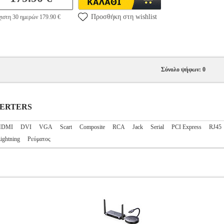
Προσθήκη στη wishlist
ιστη 30 ημερών 179.90 €
Σύνολο ψήφων: 0
NVERTERS
HDMI
DVI
VGA
Scart
Composite
RCA
Jack
Serial
PCI Express
RJ45
ghtning
Ρεύματος