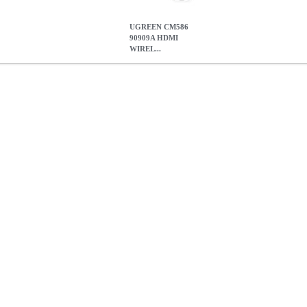
UGREEN CM586
90909A HDMI
WIREL...
I WIRELESS TRANSMITTER AND RECEIVER 4K/30HZ
PER.23
UGREEN CM586 90909A HDMI WIRELESS TRANSMITTER AND
179.90