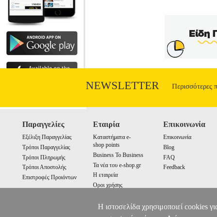
NEWSLETTER
Περισσότερες 
Παραγγελίες
Εταιρία
Επικοινωνία
Εξέλιξη Παραγγελίας
Καταστήματα e-
Επικοινωνία
shop points
Τρόποι Παραγγελίας
Blog
Business To Business
Τρόποι Πληρωμής
FAQ
Τα νέα του e-shop.gr
Τρόποι Αποστολής
Feedback
Η εταιρεία
Επιστροφές Προιόντων
Οροι χρήσης
Cookies
Η ιστοσελίδα χρησιμοποιεί cookies γι