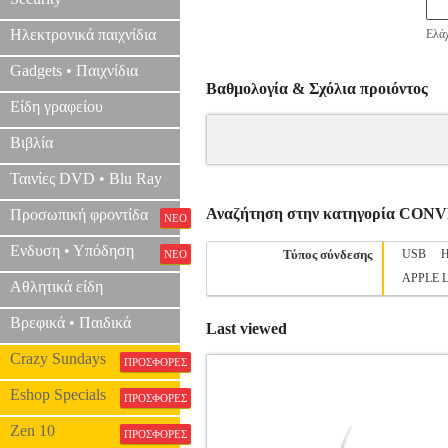
Ηλεκτρονικά παιχνίδια
Ελάχ
Gadgets • Παιχνίδια
Βαθμολογία & Σχόλια προιόντος
Είδη γραφείου
Βιβλία
Ταινίες DVD • Blu Ray
Αναζήτηση στην κατηγορία CO
Προσωπική φροντίδα
ΝΕΟ
Ενδυση • Υπόδηση
Τύπος σύνδεσης
USB
ΝΕΟ
APPLE Li
Αθλητικά είδη
Βρεφικά • Παιδικά
Last viewed
Crazy Sundays
ΠΡΟΣΦΟΡΕΣ
Eshop Specials
ΠΡΟΣΦΟΡΕΣ
Zen 10
ΠΡΟΣΦΟΡΕΣ