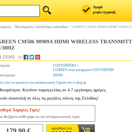
Αγορά
χωρίς εγγραφή
ογιστές
>
Μετατροπείς • αντάπτορες καλωδίων
>
UGREEN CM586 90909A HDMI WIRELE
REEN CM586 90909A HDMI WIRELESS TRANSMIT
/30HZ
.233162
ηγορία
CONVERTERS
•
UGREEN στην κατηγορία CONVERTERS
κατηγορία
HDMI
ίτε όλα τα προιόντα του κατασκευαστή Ugreen στο e-shop.gr
θεσιμότητα: Κατόπιν παραγγελίας σε 4-7 εργάσιμες ημέρες
εάν αποστολή σε όλες τις μεγάλες πόλεις της Ελλάδας!
ταθερά Χαμηλές Τιμές!
ώ θα βρείτε κάθε μέρα τις πιο ανταγωνιστικές τιμές
179.90 €