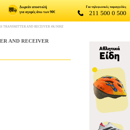
Δωρεάν αποστολή
Για τηλεφωνικές παραγγελίες
211 500 0 500
για αγορές άνω των 90€
SS TRANSMITTER AND RECEIVER 4K/30HZ
TER AND RECEIVER