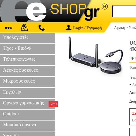
Login / Εγγραφή
Αρχική
>
Υπολ
Υπολογιστές
UG
Ήχος • Εικόνα
4K
Τηλεπικοινωνίες
PER
Κατ
Λευκές συσκευές
Υπο
Μικροσυσκευές
•
Δε
Εργαλεία
Δια
Δωρ
Οργανα γυμναστικής
ΝΕΟ
Outdoor
Σ
Εδ
Μουσικά όργανα
Security