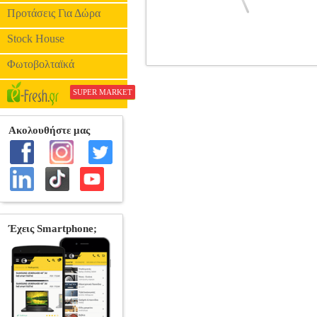
Προτάσεις Για Δώρα
Stock House
Φωτοβολταϊκά
UGREEN CM586 90909A HDM
CONVERTERS
SUPER MARKET