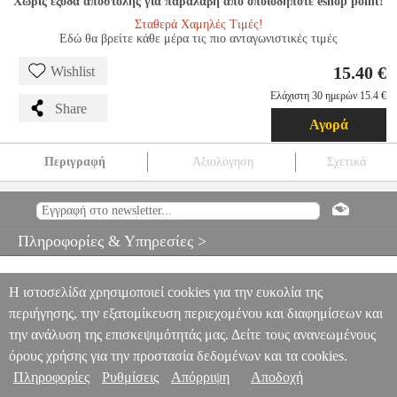
Χωρίς έξοδα αποστολής για παραλαβή από οποιοδήποτε eshop point!
Σταθερά Χαμηλές Τιμές!
Εδώ θα βρείτε κάθε μέρα τις πιο ανταγωνιστικές τιμές
15.40 €
Wishlist
Ελάχιστη 30 ημερών 15.4 €
Share
Αγορά
Περιγραφή
Αξιολόγηση
Σχετικά
UBIQUITI NETWORKS POE-24-30W POE ADAPTER GIGABIT
ETHERNET 24 V
PER.273812
PER.273812
UBIQUITI
UBIQUITI
POE
UBIQUITI NETWORKS POE-24-30W POE ADAPTER
Πληροφορίες & Υπηρεσίες >
GIGABIT ETHERNET 24 V
15.40
Η ιστοσελίδα χρησιμοποιεί cookies για την ευκολία της
περιήγησης, την εξατομίκευση περιεχομένου και διαφημίσεων και
την ανάλυση της επισκεψιμότητάς μας. Δείτε τους ανανεωμένους
όρους χρήσης για την προστασία δεδομένων και τα cookies.
Πληροφορίες
Ρυθμίσεις
Απόρριψη
Αποδοχή