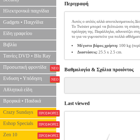
Περιγραφή
Ηλεκτρονικά παιχνίδια
Αυτός ο απλός αλλά αποτελεσματικός Δίσ
Gadgets • Παιχνίδια
Το Twister μπορεί να βελτιώσει τη στάση
πρόληψη της. Παράλληλα, αδυνατίζει στη 
Είδη γραφείου
το για να γυμναστείτε για πολλά αθλήματ
Βιβλία
Μέγιστο βάρος χρήστη:
100 kg (περί
Διαστάσεις:
25.5 x 2.5 cm.
Ταινίες DVD • Blu Ray
Προσωπική φροντίδα
ΝΕΟ
Βαθμολογία & Σχόλια προιόντος
Ενδυση • Υπόδηση
ΝΕΟ
Αθλητικά είδη
Βρεφικά • Παιδικά
Last viewed
Crazy Sundays
ΠΡΟΣΦΟΡΕΣ
Eshop Specials
ΠΡΟΣΦΟΡΕΣ
Zen 10
ΠΡΟΣΦΟΡΕΣ