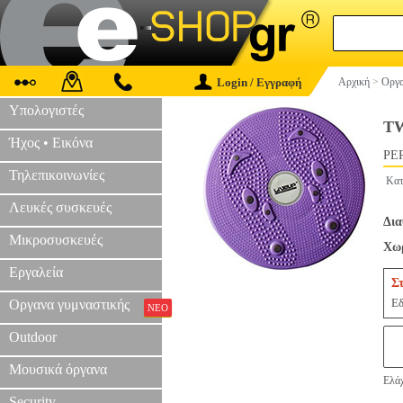
Login / Εγγραφή
Αρχική
>
Οργα
Υπολογιστές
TW
Ήχος • Εικόνα
PER
Τηλεπικοινωνίες
Κατ
Λευκές συσκευές
Δια
Μικροσυσκευές
Χωρ
Εργαλεία
Σ
Εδ
Οργανα γυμναστικής
ΝΕΟ
Outdoor
Μουσικά όργανα
Ελάχ
Security