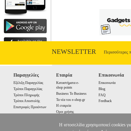
NEWSLETTER
Περισσότερες 
Παραγγελίες
Εταιρία
Επικοινωνία
Εξέλιξη Παραγγελίας
Καταστήματα e-
Επικοινωνία
shop points
Τρόποι Παραγγελίας
Blog
Business To Business
Τρόποι Πληρωμής
FAQ
Τα νέα του e-shop.gr
Τρόποι Αποστολής
Feedback
Η εταιρεία
Επιστροφές Προιόντων
Οροι χρήσης
Cookies
Η ιστοσελίδα χρησιμοποιεί cookies γι