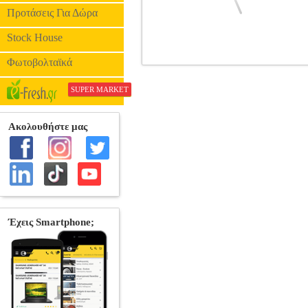
Προτάσεις Για Δώρα
Stock House
Φωτοβολταϊκά
TWISTER (MASSAGE TRIMMER
•LIVEUP στην κατηγορία ΕΙΔΗ ΜΑΣΑΖ Α
SUPER MARKET
την καθημερινή σας άσκηση. Το Twist
χρησιμοποιηθεί για τη θεραπεία στρέψη
κνήμες, ενώ ενισχύει την πλάτη και τ
Διασ