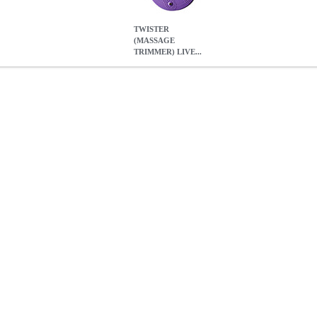
TWISTER
(MASSAGE
TRIMMER) LIVE...
) LIVEUP Β-3165B
PER.233276
PER.233276
LIVEUP
LIVEUP
Ε
υτός ο απλός αλλά αποτελεσματικός Δίσκος (Twister) αεροβικής γυ
er μπορεί να βελτιώσει τη στάση του σώματος και τη σταθερότητα, κα
ς ή την πρόληψη της. Παράλληλα, αδυνατίζει στη μέση, συσφίγγει του
ους μηρούς. Χρησιμοποιήστε το για να γυμναστείτε για πολλά αθλήματα
τάσεις: 25.5 x 2.5 cm.
TWISTER (MASSAGE TRIMMER) LIVEUP 
8.50