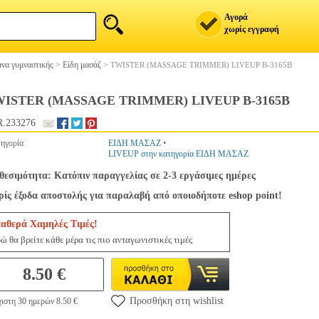
Αγορά
χωρίς εγγραφή
να γυμναστικής
>
Είδη μασάζ
>
TWISTER (MASSAGE TRIMMER) LIVEUP Β-3165B
ISTER (MASSAGE TRIMMER) LIVEUP Β-3165B
.233276
ηγορία
ΕΙΔΗ ΜΑΣΑΖ
•
LIVEUP στην κατηγορία ΕΙΔΗ ΜΑΣΑΖ
θεσιμότητα: Κατόπιν παραγγελίας σε 2-3 εργάσιμες ημέρες
ίς έξοδα αποστολής για παραλαβή από οποιοδήποτε eshop point!
ταθερά Χαμηλές Τιμές!
ώ θα βρείτε κάθε μέρα τις πιο ανταγωνιστικές τιμές
8.50 €
Προσθήκη στη wishlist
ιστη 30 ημερών 8.50 €