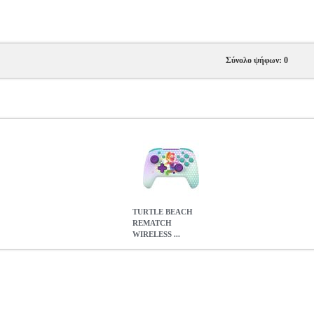
Σύνολο ψήφων: 0
TURTLE BEACH
REMATCH
WIRELESS ...
LESS CONTROLLER SUPER MARIO INVINCIBLE (GLOWS I
LE BEACH REMATCH WIRELESS CONTROLLER SUPER MARI
FOR SWITCH
53.90