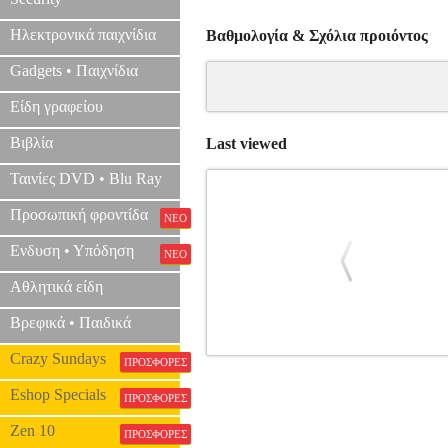
Ηλεκτρονικά παιχνίδια
Βαθμολογία & Σχόλια προιόντος
Gadgets • Παιχνίδια
Είδη γραφείου
Βιβλία
Last viewed
Ταινίες DVD • Blu Ray
Προσωπική φροντίδα
ΝΕΟ
Ενδυση • Υπόδηση
ΝΕΟ
Αθλητικά είδη
Βρεφικά • Παιδικά
Crazy Sundays
ΠΡΟΣΦΟΡΕΣ
TURTLE BEACH REMATCH WIRE
NSW.01288
-
-
ACCESSORIES
TURT
Eshop Specials
ΠΡΟΣΦΟΡΕΣ
Zen 10
ΠΡΟΣΦΟΡΕΣ