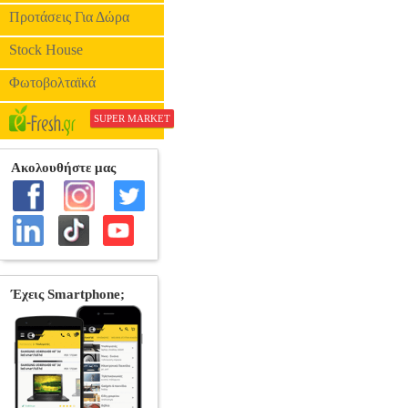
Προτάσεις Για Δώρα
Stock House
Φωτοβολταϊκά
SUPER MARKET