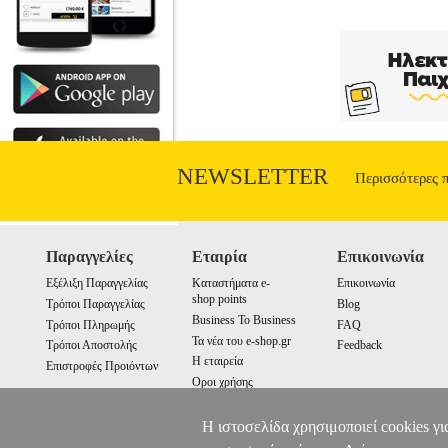
NEWSLETTER
Περισσότερες 
Παραγγελίες
Εταιρία
Επικοινωνία
Εξέλιξη Παραγγελίας
Καταστήματα e-
Επικοινωνία
shop points
Τρόποι Παραγγελίας
Blog
Business To Business
Τρόποι Πληρωμής
FAQ
Τα νέα του e-shop.gr
Τρόποι Αποστολής
Feedback
Η εταιρεία
Επιστροφές Προιόντων
Οροι χρήσης
Cookies
Η ιστοσελίδα χρησιμοποιεί cookies γι