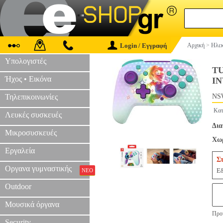
Login / Εγγραφή
Αρχική
>
Ηλεκ
Υπολογιστές
T
Ήχος • Εικόνα
IN
Τηλεπικοινωνίες
NS
Κατ
Λευκές συσκευές
Δια
Μικροσυσκευές
Χωρ
Εργαλεία
Σ
Οργανα γυμναστικής
Εδ
ΝΕΟ
Outdoor
Μουσικά όργανα
Προτ
Security