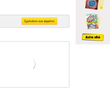
Σχολιάστε και ψηφίστε
N THE DARK) FOR SWITCH
NSW.01288
O INVINCIBLE (GLOWS IN THE DARK)