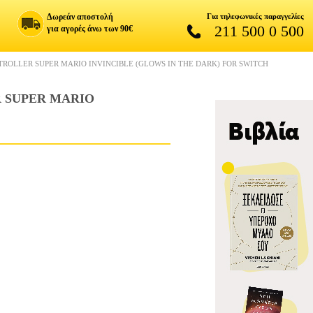
Δωρεάν αποστολή
Για τηλεφωνικές παραγγελίες
211 500 0 500
για αγορές άνω των 90€
ROLLER SUPER MARIO INVINCIBLE (GLOWS IN THE DARK) FOR SWITCH
 SUPER MARIO