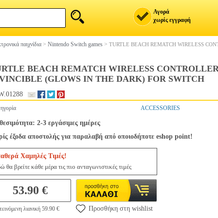
Αγορά
χωρίς εγγραφή
τρονικά παιχνίδια
>
Nintendo Switch games
>
TURTLE BEACH REMATCH WIRELESS CONT
URTLE BEACH REMATCH WIRELESS CONTROLLER
VINCIBLE (GLOWS IN THE DARK) FOR SWITCH
W.01288
ηγορία
ACCESSORIES
θεσιμότητα: 2-3 εργάσιμες ημέρες
ίς έξοδα αποστολής για παραλαβή από οποιοδήποτε eshop point!
ταθερά Χαμηλές Τιμές!
ώ θα βρείτε κάθε μέρα τις πιο ανταγωνιστικές τιμές
53.90 €
Προσθήκη στη wishlist
εινόμενη λιανική 59.90 €