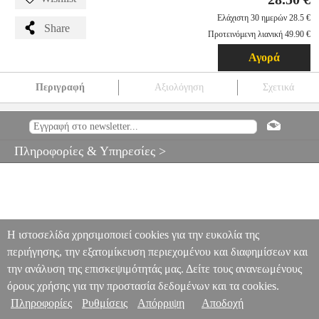
Ελάχιστη 30 ημερών 28.5 €
Share
Προτεινόμενη λιανική 49.90 €
Αγορά
Περιγραφή
Αξιολόγηση
Σχετικά
TRUST EXTO LAPTOP COOLING STAND
PER.251961
PER.251961
TRUST
TRUST
ΒΑΣΕΙΣ NOTEBOOK
TRUST
EXTO LAPTOP COOLING STAND
Πληροφορίες & Υπηρεσίες >
28.50
Η ιστοσελίδα χρησιμοποιεί cookies για την ευκολία της
περιήγησης, την εξατομίκευση περιεχομένου και διαφημίσεων και
την ανάλυση της επισκεψιμότητάς μας. Δείτε τους ανανεωμένους
όρους χρήσης για την προστασία δεδομένων και τα cookies.
Πληροφορίες
Ρυθμίσεις
Απόρριψη
Αποδοχή