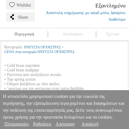
Εξαντλημένο
Wishlist
Αποστολή ενημέρωσης με email μόλις ξαναγίνει
Share
διαθέσιμο
Περιγραφή
Αξιολόγηση
Σχετικά
Κατηγορία:
•
ΠΝΕΥΣΤΑ ΟΡΧΗΣΤΡΑΣ
GEWA στην κατηγορία ΠΝΕΥΣΤΑ ΟΡΧΗΣΤΡΑΣ
• Gold brass καμπάνα
• Gold brass leadpipe
• Πιστόνια από ανοξείδωτο ατσάλι
• Top spring action
• Οδηγοί βαλβίδων με δύο ακίδες
• ’γκιστρο για τον αντίχειρα στην τρίτη βαλβίδα
• 2 κλειδιά νερού
Η ιστοσελίδα χρησιμοποιεί cookies για την ευκολία της
• Διάφανο βερνίκι
• Ελαφριά παραλληλόγραμμη βαλίτσα με σάκα
περιήγησης, την εξατομίκευση περιεχομένου και διαφημίσεων και
την ανάλυση της επισκεψιμότητάς μας. Δείτε τους ανανεωμένους
ΤΡΟΜΠΕΤΑ GEWAPURE ROY BENSON ΤΣΕΠΗΣ B-FLAT PT-
101G
MSC.200047
MSC.200047
GEWA
GEWA
ΠΝΕΥΣΤΑ
όρους χρήσης για την προστασία δεδομένων και τα cookies.
ΟΡΧΗΣΤΡΑΣ
Κατηγορία: ΠΝΕΥΣΤΑ ΟΡΧΗΣΤΡΑΣ
Πληροφορίες
Ρυθμίσεις
Απόρριψη
Αποδοχή
Πληροφορίες & Υπηρεσίες >
•GEWA στην κατηγορία ΠΝΕΥΣΤΑ ΟΡΧΗΣΤΡΑΣ • Gold brass