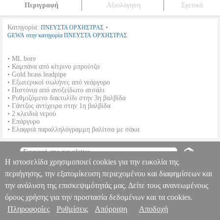
Περιγραφή
Αξιολόγηση
Σχετικά
Κατηγορία:
•
ΠΝΕΥΣΤΑ ΟΡΧΗΣΤΡΑΣ
GEWA στην κατηγορία ΠΝΕΥΣΤΑ ΟΡΧΗΣΤΡΑΣ
• ML bore
• Καμπάνα από κίτρινο μπρούτζο
• Gold brass leadpipe
• Εξωτερικοί σωλήνες από νεάργυρο
• Πιστόνια από ανοξείδωτο ατσάλι
• Ρυθμιζόμενο δακτυλίδι στην 3η βαλβίδα
• Γάντζος αντίχειρα στην 1η βαλβίδα
• 2 κλειδιά νερού
• Επάργυρο
• Ελαφριά παραλληλόγραμμη βαλίτσα με σάκα
ΤΡΟΜΠΕΤΑ GEWAPURE ROY BENSON B-FLAT TR-202S
MSC.200054
MSC.200054
GEWA
GEWA
ΠΝΕΥΣΤΑ
Η ιστοσελίδα χρησιμοποιεί cookies για την ευκολία της
ΟΡΧΗΣΤΡΑΣ
Κατηγορία: ΠΝΕΥΣΤΑ ΟΡΧΗΣΤΡΑΣ
Πληροφορίες & Υπηρεσίες >
•GEWA στην κατηγορία ΠΝΕΥΣΤΑ ΟΡΧΗΣΤΡΑΣ • ML bore •
περιήγησης, την εξατομίκευση περιεχομένου και διαφημίσεων και
Καμπάνα από κίτρινο μπρούτζο • Gold brass leadpipe • Εξωτερικοί
την ανάλυση της επισκεψιμότητάς μας. Δείτε τους ανανεωμένους
σωλήνες από νεάργυρο • Πιστόνια από ανοξείδωτο ατσάλι •
όρους χρήσης για την προστασία δεδομένων και τα cookies.
Ρυθμιζόμενο δακτυλίδι στην 3η βαλβίδα • Γάντζος αντίχειρα στην 1η
βαλβίδα • 2 κλειδιά νερού • Επάργυρο • Ελαφριά παραλληλόγραμμη
Πληροφορίες
Ρυθμίσεις
Απόρριψη
Αποδοχή
βαλίτσα με σάκα
ΤΡΟΜΠΕΤΑ GEWAPURE ROY BENSON B-