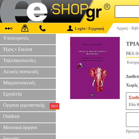
Login / Εγγραφή
Αρχική
>
Βιβλ
Υπολογιστές
ΤΡΙ
Ήχος • Εικόνα
BKS.0
Τηλεπικοινωνίες
Κατηγο
Λευκές συσκευές
Διαθεσ
Μικροσυσκευές
Χωρίς 
Εργαλεία
Σταθ
Εδώ θα
Οργανα γυμναστικής
ΝΕΟ
Outdoor
Μουσικά όργανα
Προτεινό
Security