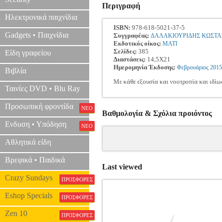
Περιγραφή
Ηλεκτρονικά παιχνίδια
ISBN:
978-618-5021-37-5
Gadgets • Παιχνίδια
Συγγραφέας:
ΔΑΛΑΚΙΟΥΡΙΔΗΣ ΚΩΣΤΑ
Εκδοτικός οίκος:
ΜΑΤΙ
Σελίδες:
385
Είδη γραφείου
Διαστάσεις:
14,5Χ21
Ημερομηνία Έκδοσης:
Φεβρουάριος
2015
Βιβλία
Με κάθε εξουσία και νοοτροπία και ιδίως
Ταινίες DVD • Blu Ray
Προσωπική φροντίδα
ΝΕΟ
Βαθμολογία & Σχόλια προιόντος
Ενδυση • Υπόδηση
ΝΕΟ
Αθλητικά είδη
Βρεφικά • Παιδικά
Last viewed
Crazy Sundays
ΠΡΟΣΦΟΡΕΣ
Eshop Specials
ΠΡΟΣΦΟΡΕΣ
Zen 10
ΠΡΟΣΦΟΡΕΣ