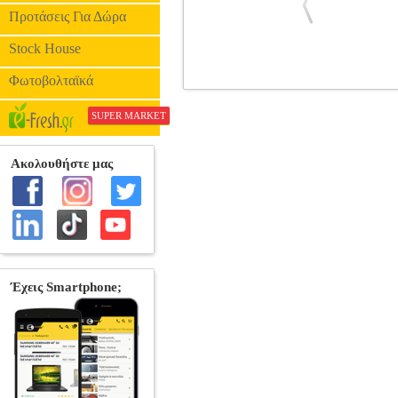
Προτάσεις Για Δώρα
Stock House
Φωτοβολταϊκά
ΤΡΙΑΝΤΑ ΠΕΝΤΕ ΧΡΟΝΙΑ ΦΑΓΟΥΡ
ΠΟΛΙΤΙΚΗ •ΔΑΛΑΚΙΟΥΡΙΔΗΣ ΚΩΣΤΑΣ 
SUPER MARKET
οίκος: ΜΑΤΙ Σελίδες: 385 Διαστάσεις: 