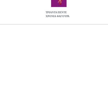
ΤΡΙΑΝΤΑ ΠΕΝΤΕ
ΧΡΟΝΙΑ ΦΑΓΟΥΡΑ
Α
BKS.0400052
BKS.0400052
ΔΑΛΑΚΙΟΥΡΙΔΗΣ ΚΩΣΤΑΣ
ΔΑΛΑΚ
στην κατηγορία ΠΟΛΙΤΙΚΗ ISBN: 978-618-5021-37-5 Συγγρα
14, 5Χ21 Ημερομηνία Έκδοσης: Φεβρουάριος 2015 Με κάθε εξουσία και
όλα".
ΤΡΙΑΝΤΑ ΠΕΝΤΕ ΧΡΟΝΙΑ ΦΑΓΟΥΡΑ
12.15