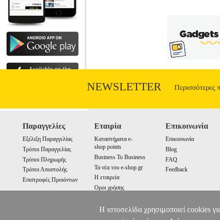
NEWSLETTER
Περισσότερες 
Παραγγελίες
Εταιρία
Επικοινωνία
Εξέλιξη Παραγγελίας
Καταστήματα e-
Επικοινωνία
shop points
Τρόποι Παραγγελίας
Blog
Business To Business
Τρόποι Πληρωμής
FAQ
Τα νέα του e-shop.gr
Τρόποι Αποστολής
Feedback
Η εταιρεία
Επιστροφές Προιόντων
Οροι χρήσης
Cookies
Η ιστοσελίδα χρησιμοποιεί cookies γι