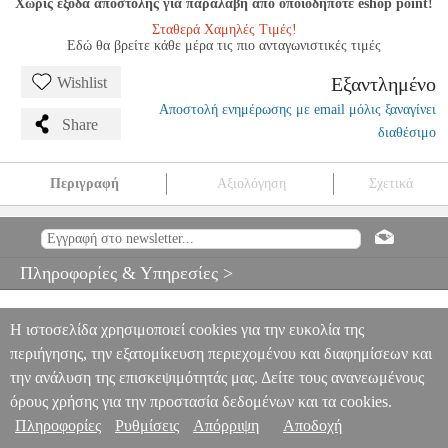
Χωρίς έξοδα αποστολής για παραλαβή από οποιοδήποτε eshop point!
Σταθερά Χαμηλές Τιμές!
Εδώ θα βρείτε κάθε μέρα τις πιο ανταγωνιστικές τιμές
Εξαντλημένο
Wishlist
Αποστολή ενημέρωσης με email μόλις ξαναγίνει
Share
διαθέσιμο
Περιγραφή
Αξιολόγηση
Σχετικά
TREVOR WYE-PRACTICE BOOK FOR THE FLUTE VOL. 1-6
OMNIBUS EDITION
MSC.606719
MSC.606719
NOVELLO
PUBLISHING
NOVELLO PUBLISHING
ΜΟΥΣΙΚΑ ΒΙΒΛΙΑ
Πληροφορίες & Υπηρεσίες >
ΠΝΕΥΣΤΩΝ
TREVOR WYE-PRACTICE BOOK FOR THE
FLUTE VOL. 1-6 OMNIBUS EDITION
0
Η ιστοσελίδα χρησιμοποιεί cookies για την ευκολία της
περιήγησης, την εξατομίκευση περιεχομένου και διαφημίσεων και
την ανάλυση της επισκεψιμότητάς μας. Δείτε τους ανανεωμένους
όρους χρήσης για την προστασία δεδομένων και τα cookies.
Πληροφορίες
Ρυθμίσεις
Απόρριψη
Αποδοχή