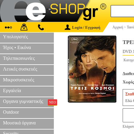
Login / Εγγραφή
Αρχική
>
Ταιν
Υπολογιστές
ΤΡΕ
Ήχος • Εικόνα
DVD.
Τηλεπικοινωνίες
Κατηγο
Λευκές συσκευές
Διαθε
Μικροσυσκευές
Χωρίς
Εργαλεία
Σταθ
Εδώ θ
Οργανα γυμναστικής
ΝΕΟ
Outdoor
Μουσικά όργανα
Ελάχιστ
Security