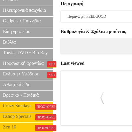
Περιγραφή
Ηλεκτρονικά παιχνίδια
Παραγωγή: FEELGOOD
Gadgets • Παιχνίδια
Είδη γραφείου
Βαθμολογία & Σχόλια προιόντος
Βιβλία
Ταινίες DVD • Blu Ray
Προσωπική φροντίδα
Last viewed
ΝΕΟ
Ενδυση • Υπόδηση
ΝΕΟ
Αθλητικά είδη
Βρεφικά • Παιδικά
Crazy Sundays
ΠΡΟΣΦΟΡΕΣ
Eshop Specials
ΠΡΟΣΦΟΡΕΣ
Zen 10
ΤΡΕΙΣ ΚΟΣΜΟΙ - THRE
ΠΡΟΣΦΟΡΕΣ