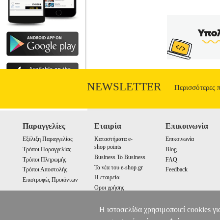
NEWSLETTER
Περισσότερες 
Παραγγελίες
Εταιρία
Επικοινωνία
Εξέλιξη Παραγγελίας
Καταστήματα e-
Επικοινωνία
shop points
Τρόποι Παραγγελίας
Blog
Business To Business
Τρόποι Πληρωμής
FAQ
Τα νέα του e-shop.gr
Τρόποι Αποστολής
Feedback
Η εταιρεία
Επιστροφές Προιόντων
Οροι χρήσης
Cookies
Η ιστοσελίδα χρησιμοποιεί cookies γι