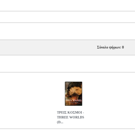
Σύνολο ψήφων: 0
ΤΡΕΙΣ ΚΟΣΜΟΙ -
THREE WORLDS
(D...
E WORLDS (DVD)
DVD.10617
DVD.10617
FEELGOOD
FEELG