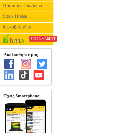
•FEELGOOD στη
Προτάσεις Για Δώρα
Stock House
Φωτοβολταϊκά
SUPER MARKET