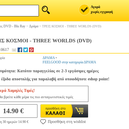
Αγορά
χωρίς εγγραφή
ίες DVD - Blu Ray
>
Δράμα
>
ΤΡΕΙΣ ΚΟΣΜΟΙ - THREE WORLDS (DVD)
ΙΣ ΚΟΣΜΟΙ - THREE WORLDS (DVD)
10617
ρία
ΔΡΑΜΑ
•
FEELGOOD στην κατηγορία ΔΡΑΜΑ
σιμότητα: Κατόπιν παραγγελίας σε 2-3 εργάσιμες ημέρες
 έξοδα αποστολής για παραλαβή από οποιοδήποτε eshop point!
ερά Χαμηλές Τιμές!
α βρείτε κάθε μέρα τις πιο ανταγωνιστικές τιμές
14.90 €
Προσθήκη στη wishlist
η 30 ημερών 14.90 €