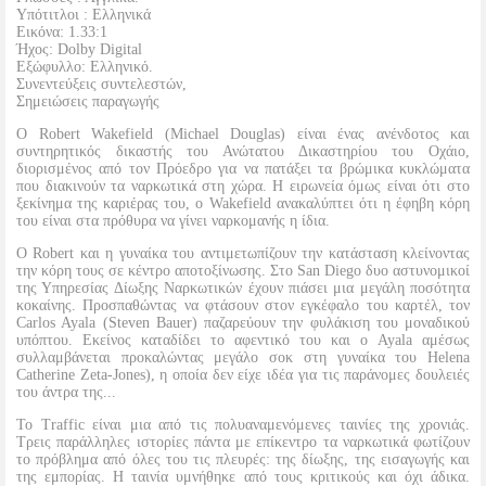
Υπότιτλοι : Ελληνικά
Εικόνα: 1.33:1
Ήχος: Dolby Digital
Εξώφυλλο: Ελληνικό.
Συνεντεύξεις συντελεστών,
Σημειώσεις παραγωγής
Ο Robert Wakefield (Michael Douglas) είναι ένας ανένδοτος και
συντηρητικός δικαστής του Ανώτατου Δικαστηρίου του Οχάιο,
διορισμένος από τον Πρόεδρο για να πατάξει τα βρώμικα κυκλώματα
που διακινούν τα ναρκωτικά στη χώρα. Η ειρωνεία όμως είναι ότι στο
ξεκίνημα της καριέρας του, ο Wakefield ανακαλύπτει ότι η έφηβη κόρη
του είναι στα πρόθυρα να γίνει ναρκομανής η ίδια.
Ο Robert και η γυναίκα του αντιμετωπίζουν την κατάσταση κλείνοντας
την κόρη τους σε κέντρο αποτοξίνωσης. Στο San Diego δυο αστυνομικοί
της Υπηρεσίας Δίωξης Ναρκωτικών έχουν πιάσει μια μεγάλη ποσότητα
κοκαίνης. Προσπαθώντας να φτάσουν στον εγκέφαλο του καρτέλ, τον
Carlos Ayala (Steven Bauer) παζαρεύουν την φυλάκιση του μοναδικού
υπόπτου. Εκείνος καταδίδει το αφεντικό του και ο Ayala αμέσως
συλλαμβάνεται προκαλώντας μεγάλο σοκ στη γυναίκα του Helena
Catherine Zeta-Jones), η οποία δεν είχε ιδέα για τις παράνομες δουλειές
του άντρα της...
Το Traffic είναι μια από τις πολυαναμενόμενες ταινίες της χρονιάς.
Τρεις παράλληλες ιστορίες πάντα με επίκεντρο τα ναρκωτικά φωτίζουν
το πρόβλημα από όλες του τις πλευρές: της δίωξης, της εισαγωγής και
της εμπορίας. Η ταινία υμνήθηκε από τους κριτικούς και όχι άδικα.