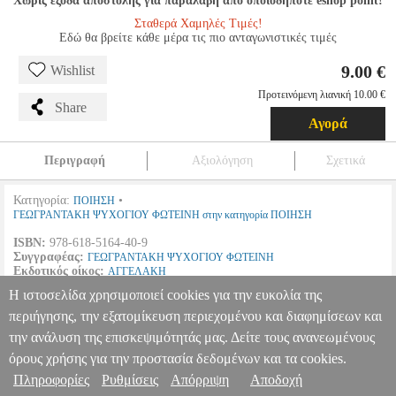
Χωρίς έξοδα αποστολής για παραλαβή από οποιοδήποτε eshop point!
Σταθερά Χαμηλές Τιμές!
Εδώ θα βρείτε κάθε μέρα τις πιο ανταγωνιστικές τιμές
9.00 €
Wishlist
Προτεινόμενη λιανική 10.00 €
Share
Αγορά
Περιγραφή
Αξιολόγηση
Σχετικά
Κατηγορία:
•
ΠΟΙΗΣΗ
ΓΕΩΓΡΑΝΤΑΚΗ ΨΥΧΟΓΙΟΥ ΦΩΤΕΙΝΗ στην κατηγορία ΠΟΙΗΣΗ
ISBN:
978-618-5164-40-9
Συγγραφέας:
ΓΕΩΓΡΑΝΤΑΚΗ ΨΥΧΟΓΙΟΥ ΦΩΤΕΙΝΗ
Εκδοτικός οίκος:
ΑΓΓΕΛΑΚΗ
Σελίδες:
102
Η ιστοσελίδα χρησιμοποιεί cookies για την ευκολία της
Διαστάσεις:
14Χ21
Ημερομηνία Έκδοσης:
Δεκέμβριος
2015
περιήγησης, την εξατομίκευση περιεχομένου και διαφημίσεων και
την ανάλυση της επισκεψιμότητάς μας. Δείτε τους ανανεωμένους
ΤΟΥ ΗΛΙΟΥ ΤΟ ΠΟΙΗΜΑ
BKS.0670170
BKS.0670170
ΓΕΩΓΡΑΝΤΑΚΗ ΨΥΧΟΓΙΟΥ ΦΩΤΕΙΝΗ
ΓΕΩΓΡΑΝΤΑΚΗ
όρους χρήσης για την προστασία δεδομένων και τα cookies.
ΨΥΧΟΓΙΟΥ ΦΩΤΕΙΝΗ
ΠΟΙΗΣΗ
Κατηγορία: ΠΟΙΗΣΗ
Πληροφορίες
Ρυθμίσεις
Απόρριψη
Αποδοχή
Πληροφορίες & Υπηρεσίες >
•ΓΕΩΓΡΑΝΤΑΚΗ ΨΥΧΟΓΙΟΥ ΦΩΤΕΙΝΗ στην κατηγορία