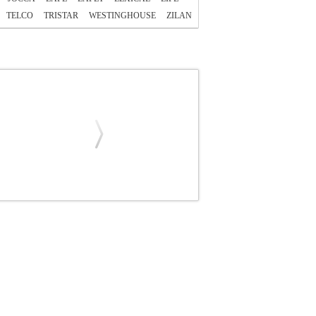
TELCO
TRISTAR
WESTINGHOUSE
ZILAN
ΣΤΙΕΡΕΣ
Κατηγορία: ΤΟΣΤΙΕΡΕΣ
κατανομή θερμοκρασίας σε όλη την επιφάνεια
ποτελεί την τέλεια και ασφαλή αντικολλητική
ητας για επαφή με τρόφιμα. Είναι Ελληνικής
μεία. - Ελληνικής Κατακευής. - Αποσπώμενες
χειρολαβές. - Προστασία από υπερθέρμανση •
α. DOA 7 ημερών
ΤΟΣΤΙΕΡΑ/GRILL 1800W