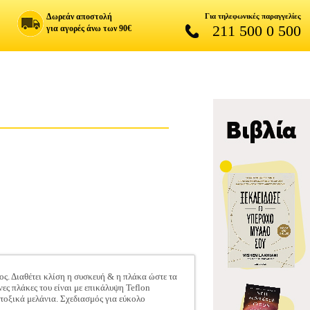
Δωρεάν αποστολή
Για τηλεφωνικές παραγγελίες
211 500 0 500
για αγορές άνω των 90€
ς. Διαθέτει κλίση η συσκευή & η πλάκα ώστε τα
ες πλάκες του είναι με επικάλυψη Teflon
τοξικά μελάνια. Σχεδιασμός για εύκολο