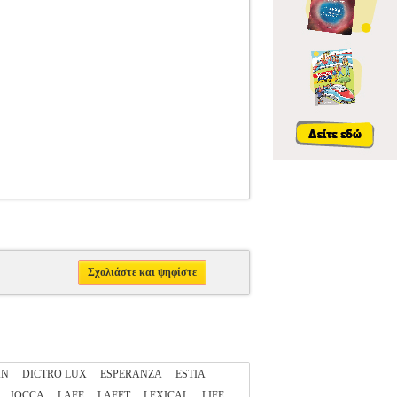
Σχολιάστε και ψηφίστε
IN
DICTRO LUX
ESPERANZA
ESTIA
JOCCA
LAFE
LAFET
LEXICAL
LIFE