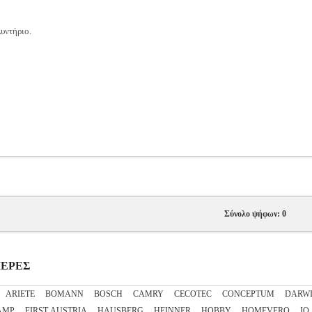
υντήριο.
Σύνολο ψήφων: 0
ΤΙΕΡΕΣ
ARIETE
BOMANN
BOSCH
CAMRY
CECOTEC
CONCEPTUM
DARW
AMP
FIRST AUSTRIA
HAUSBERG
HEINNER
HOBBY
HOMEVERO
IQ