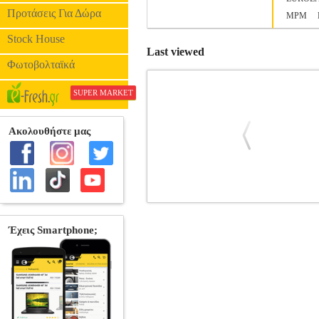
Προτάσεις Για Δώρα
MPM
Stock House
Last viewed
Φωτοβολταϊκά
SUPER MARKET
ΤΟΣΤΙΕΡΑ/GRILL 1800W 
•SERTON στην κατηγορία ΤΟΣΤΙΕΡΕΣ Τοσ
ψησίματος. Διαθέτει κλίση η συσκευή &
επιφάνεια και οι αποσπώμενες πλάκες
κατασκευής και έχουν χρησιμοποιηθεί
πλάκες πλενόμενες στο πλυντήριο. - θ
Τροφοδοσία: 220V 50-60Hz.• Ισχύς: