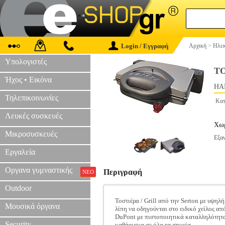
Login / Εγγραφή
Αρχική
>
Ηλεκ
Υπολογιστές
ΤΟ
Ήχος • Εικόνα
HAP
Τηλεπικοινωνίες
Κατ
Λευκές συσκευές
Χωρ
Μικροσυσκευές
Εξα
Εργαλεία
Οργανα γυμναστικής
Περιγραφή
ΝΕΟ
Outdoor
Τοστιέρα / Grill από την Serton με υψη
Μουσικά όργανα
λίπη να οδηγούνται στο ειδικό χείλος απ
DuPont με πιστοποιητικά καταλληλότητας
Security
καθάρισμα σε όλα τα σημεία.