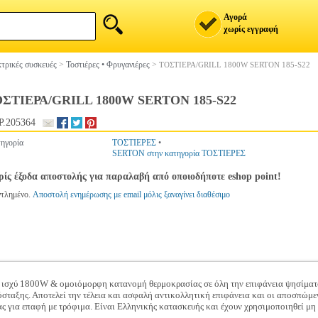
Αγορά
χωρίς εγγραφή
τρικές συσκευές
>
Τοστιέρες • Φρυγανιέρες
>
ΤΟΣΤΙΕΡΑ/GRILL 1800W SERTON 185-S22
ΣΤΙΕΡΑ/GRILL 1800W SERTON 185-S22
.205364
ηγορία
ΤΟΣΤΙΕΡΕΣ
•
SERTON στην κατηγορία ΤΟΣΤΙΕΡΕΣ
ίς έξοδα αποστολής για παραλαβή από οποιοδήποτε eshop point!
ντλημένο.
Αποστολή ενημέρωσης με email μόλις ξαναγίνει διαθέσιμο
λή ισχύ 1800W & ομοιόμορφη κατανομή θερμοκρασίας σε όλη την επιφάνεια ψησίματο
όσταξης. Αποτελεί την τέλεια και ασφαλή αντικολλητική επιφάνεια και οι αποσπώμεν
 για επαφή με τρόφιμα. Είναι Ελληνικής κατασκευής και έχουν χρησιμοποιηθεί μη 