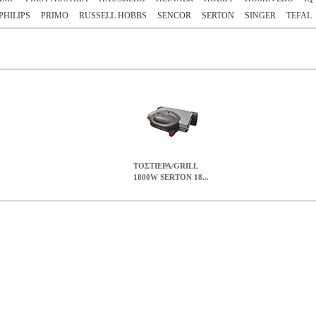
PHILIPS
PRIMO
RUSSELL HOBBS
SENCOR
SERTON
SINGER
TEFAL
ΤΟΣΤΙΕΡΑ/GRILL
1800W SERTON 18...
SERTON 185-S22
HAP.205364
HAP.205364
SERTON
SERTON
ΤΟ
τιέρα / Grill από την Serton με υψηλή ισχύ 1800W & ομοιόμορφη 
 η πλάκα ώστε τα λίπη να οδηγούνται στο ειδικό χείλος απόσταξης. Α
 του είναι με επικάλυψη Teflon DuPont με πιστοποιητικά καταλληλότ
 μη τοξικά μελάνια. Σχεδιασμός για εύκολο καθάρισμα σε όλα τα ση
ερμοστάτης 240 °C - Ειδική θέση για το καλώδιο. - Θερμομονωτικές 
 1800 W.• Διαστάσεις Πλάκας: 32, 8 x 24, 3 cm• Εγγύηση: 2 Χρόνι
SERTON 185-S22
0