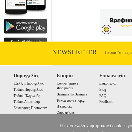
NEWSLETTER
Περισσότερες 
Παραγγελίες
Εταιρία
Επικοινωνία
Εξέλιξη Παραγγελίας
Καταστήματα e-
Επικοινωνία
shop points
Τρόποι Παραγγελίας
Blog
Business To Business
Τρόποι Πληρωμής
FAQ
Τα νέα του e-shop.gr
Τρόποι Αποστολής
Feedback
Η εταιρεία
Επιστροφές Προιόντων
Οροι χρήσης
Cookies
Η ιστοσελίδα χρησιμοποιεί cookies γι