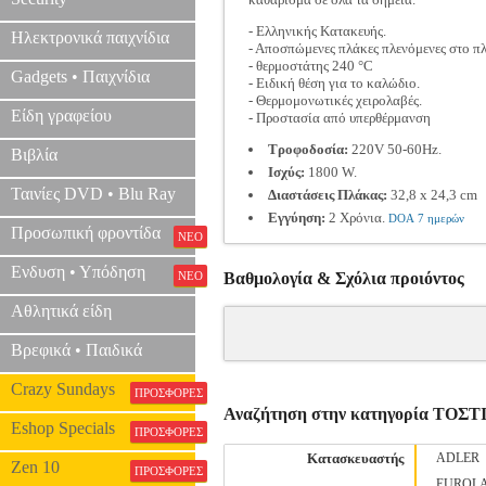
- Ελληνικής Κατακευής.
Ηλεκτρονικά παιχνίδια
- Αποσπώμενες πλάκες πλενόμενες στο πλ
- θερμοστάτης 240 °C
Gadgets • Παιχνίδια
- Ειδική θέση για το καλώδιο.
- Θερμομονωτικές χειρολαβές.
Είδη γραφείου
- Προστασία από υπερθέρμανση
Τροφοδοσία:
220V 50-60Hz.
Βιβλία
Ισχύς:
1800 W.
Ταινίες DVD • Blu Ray
Διαστάσεις Πλάκας:
32,8 x 24,3 cm
Εγγύηση:
2 Χρόνια.
DOA 7 ημερών
Προσωπική φροντίδα
ΝΕΟ
Ενδυση • Υπόδηση
ΝΕΟ
Βαθμολογία & Σχόλια προιόντος
Αθλητικά είδη
Βρεφικά • Παιδικά
Crazy Sundays
ΠΡΟΣΦΟΡΕΣ
Αναζήτηση στην κατηγορία ΤΟΣ
Eshop Specials
ΠΡΟΣΦΟΡΕΣ
Κατασκευαστής
ADLER
Zen 10
ΠΡΟΣΦΟΡΕΣ
EUROL