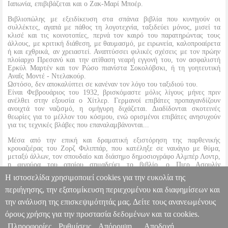
Ιαπωνία, επιβιβάζεται και ο Ζακ-Μαρί Μποέρ.
Βιβλιοπώλης με εξειδίκευση στα σπάνια βιβλία που κυνηγούν οι
συλλέκτες, αγαπά με πάθος τη λογοτεχνία, ταξιδεύει μόνος, μισεί τα
κλισέ και τις κοινοτοπίες, περνά τον καιρό του παρατηρώντας τους
άλλους, με κριτική διάθεση, με θαυμασμό, με ειρωνεία, καλοπροαίρετα
ή και εχθρικά, αν χρειαστεί. Αναπτύσσει φιλικές σχέσεις με τον πρώην
πλοίαρχο Πρεσανύ και την ατίθαση νεαρή εγγονή του, τον ασφαλιστή
Ερκύλ Μαρτέν και τον Ρώσο πιανίστα Σοκολόβσκι, ή τη γοητευτική
Αναΐς Μοντέ - Ντελακούρ.
Ωστόσο, δεν αποκαλύπτει σε κανέναν τον λόγο του ταξιδιού του.
Είναι Φεβρουάριος του 1932, βρισκόμαστε μόλις λίγους μήνες πριν
ανέλθει στην εξουσία ο Χίτλερ. Γερμανοί επιβάτες προπαγανδίζουν
ανοιχτά τον ναζισμό, η ομήγυρη διχάζεται. Διαδίδονται σκοτεινές
θεωρίες για το μέλλον του κόσμου, ενώ ορισμένοι επιβάτες ανησυχούν
για τις τεχνικές βλάβες που επαναλαμβάνονται...
Μέσα από την επική και δραματική εξιστόρηση της παρθενικής
κρουαζιέρας του Ζορζ Φιλιππάρ, που κατέληξε σε ναυάγιο με θύμα,
μεταξύ άλλων, τον σπουδαίο και διάσημο δημοσιογράφο Αλμπέρ Λοντρ,
η φιγούρα του οποίου σημαδεύει το βιβλίο, ο Πιερ Ασουλίν
προαναγγέλλει το ναυάγιο της Ευρώπης, σ' έναν εντυπωσιακό
Η ιστοσελίδα χρησιμοποιεί cookies για την ευκολία της
μυθιστορηματικό πίνακα.
περιήγησης, την εξατομίκευση περιεχομένου και διαφημίσεων και
την ανάλυση της επισκεψιμότητάς μας. Δείτε τους ανανεωμένους
ΤΟ ΥΠΕΡΩΚΕΑΝΙΟ
BKS.0217044
BKS.0217044
ASSOULINE
PIERRE
ASSOULINE PIERRE
ΞΕΝΗ ΛΟΓΟΤΕΧΝΙΑ
Κατηγορία:
όρους χρήσης για την προστασία δεδομένων και τα cookies.
ΞΕΝΗ ΛΟΓΟΤΕΧΝΙΑ •ASSOULINE PIERRE στην κατηγορία
Πληροφορίες
Ρυθμίσεις
Απόρριψη
Αποδοχή