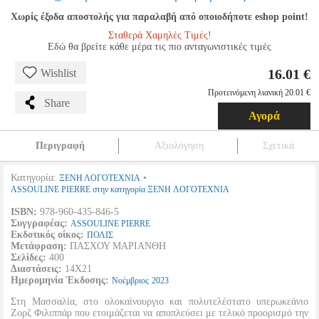
Χωρίς έξοδα αποστολής για παραλαβή από οποιοδήποτε eshop point!
Σταθερά Χαμηλές Τιμές!
Εδώ θα βρείτε κάθε μέρα τις πιο ανταγωνιστικές τιμές
16.01 €
Wishlist
Προτεινόμενη λιανική 20.01 €
Share
Αγορά
Περιγραφή
Αξιολόγηση
Σχετικά
Κατηγορία:
•
ΞΕΝΗ ΛΟΓΟΤΕΧΝΙΑ
ASSOULINE PIERRE στην κατηγορία ΞΕΝΗ ΛΟΓΟΤΕΧΝΙΑ
ISBN:
978-960-435-846-5
Συγγραφέας:
ASSOULINE PIERRE
Εκδοτικός οίκος:
ΠΟΛΙΣ
Μετάφραση:
ΠΑΣΧΟΥ ΜΑΡΙΑΝΘΗ
Σελίδες:
400
Διαστάσεις:
14Χ21
Ημερομηνία Έκδοσης:
Νοέμβριος
2023
Στη Μασσαλία, στο ολοκαίνουργιο και πολυτελέστατο υπερωκεάνιο
Ζορζ Φιλιππάρ που ετοιμάζεται να αποπλεύσει με τελικό προορισμό την