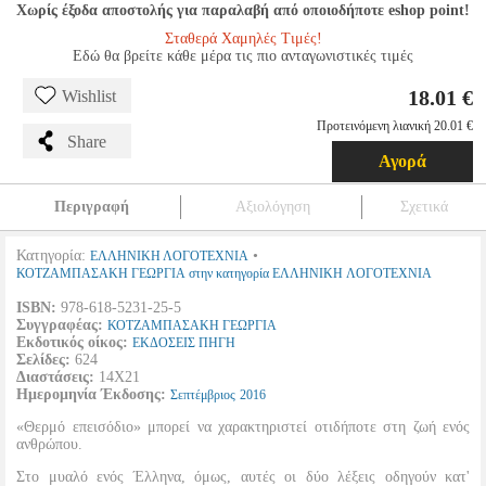
Χωρίς έξοδα αποστολής για παραλαβή από οποιοδήποτε eshop point!
Σταθερά Χαμηλές Τιμές!
Εδώ θα βρείτε κάθε μέρα τις πιο ανταγωνιστικές τιμές
18.01 €
Wishlist
Προτεινόμενη λιανική 20.01 €
Share
Αγορά
Περιγραφή
Αξιολόγηση
Σχετικά
Κατηγορία:
•
ΕΛΛΗΝΙΚΗ ΛΟΓΟΤΕΧΝΙΑ
ΚΟΤΖΑΜΠΑΣΑΚΗ ΓΕΩΡΓΙΑ στην κατηγορία ΕΛΛΗΝΙΚΗ ΛΟΓΟΤΕΧΝΙΑ
ISBN:
978-618-5231-25-5
Συγγραφέας:
ΚΟΤΖΑΜΠΑΣΑΚΗ ΓΕΩΡΓΙΑ
Εκδοτικός οίκος:
ΕΚΔΟΣΕΙΣ ΠΗΓΗ
Σελίδες:
624
Διαστάσεις:
14Χ21
Ημερομηνία Έκδοσης:
Σεπτέμβριος
2016
«Θερμό επεισόδιο» μπορεί να χαρακτηριστεί οτιδήποτε στη ζωή ενός
ανθρώπου.
Στο μυαλό ενός Έλληνα, όμως, αυτές οι δύο λέξεις οδηγούν κατ'