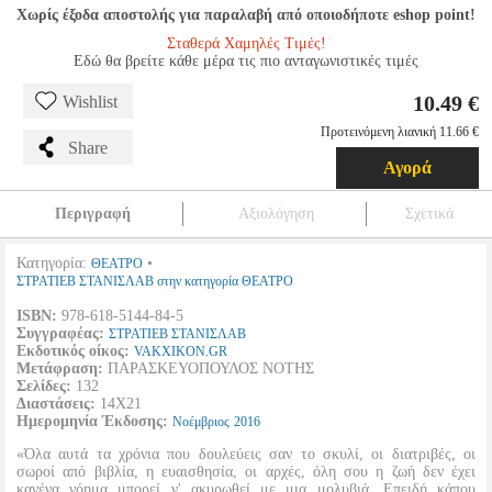
Χωρίς έξοδα αποστολής για παραλαβή από οποιοδήποτε eshop point!
Σταθερά Χαμηλές Τιμές!
Εδώ θα βρείτε κάθε μέρα τις πιο ανταγωνιστικές τιμές
10.49 €
Wishlist
Προτεινόμενη λιανική 11.66 €
Share
Αγορά
Περιγραφή
Αξιολόγηση
Σχετικά
Κατηγορία:
•
ΘΕΑΤΡΟ
ΣΤΡΑΤΙΕΒ ΣΤΑΝΙΣΛΑΒ στην κατηγορία ΘΕΑΤΡΟ
ISBN:
978-618-5144-84-5
Συγγραφέας:
ΣΤΡΑΤΙΕΒ ΣΤΑΝΙΣΛΑΒ
Εκδοτικός οίκος:
VAKXIKON.GR
Μετάφραση:
ΠΑΡΑΣΚΕΥΟΠΟΥΛΟΣ ΝΟΤΗΣ
Σελίδες:
132
Διαστάσεις:
14Χ21
Ημερομηνία Έκδοσης:
Νοέμβριος
2016
«Όλα αυτά τα χρόνια που δουλεύεις σαν το σκυλί, οι διατριβές, οι
σωροί από βιβλία, η ευαισθησία, οι αρχές, όλη σου η ζωή δεν έχει
κανένα νόημα μπορεί ν' ακυρωθεί με μια μολυβιά. Επειδή κάπου