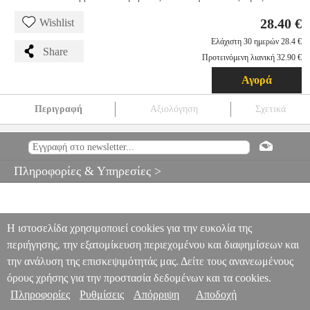
28.40 €
Wishlist
Ελάχιστη 30 ημερών 28.4 €
Share
Προτεινόμενη λιανική 32.90 €
Αγορά
Περιγραφή
Αξιολόγηση
Σχετικά
ΤΟ ΠΝΕΥΜΑ ΤΟΥ ΔΑΣΟΥΣ
EPI.16473
EPI.16473
ΚΑΙΣΣΑ
ΚΑΙΣΣΑ
ΕΠΙΤΡΑΠΕΖΙΑ
ΤΟ ΠΝΕΥΜΑ ΤΟΥ ΔΑΣΟΥΣ
28.40
Πληροφορίες & Υπηρεσίες >
Η ιστοσελίδα χρησιμοποιεί cookies για την ευκολία της
περιήγησης, την εξατομίκευση περιεχομένου και διαφημίσεων και
την ανάλυση της επισκεψιμότητάς μας. Δείτε τους ανανεωμένους
όρους χρήσης για την προστασία δεδομένων και τα cookies.
Πληροφορίες
Ρυθμίσεις
Απόρριψη
Αποδοχή