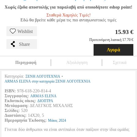
Χωρίς έξοδα αποστολής για παραλαβή από οποιοδήποτε eshop point!
Σταθερά Χαμηλές Τιμές!
Εδώ θα βρείτε κάθε μέρα τις πιο ανταγωνιστικές τιμές
15.93 €
Wishlist
Προτεινόμενη λιανική 17.70 €
Share
Αγορά
Περιγραφή
Αξιολόγηση
Σχετικά
Κατηγορία:
•
ΞΕΝΗ ΛΟΓΟΤΕΧΝΙΑ
ARMAS ELENA στην κατηγορία ΞΕΝΗ ΛΟΓΟΤΕΧΝΙΑ
ISBN:
978-618-220-814-4
Συγγραφέας:
ARMAS ELENA
Εκδοτικός οίκος:
ΔΙΟΠΤΡΑ
Μετάφραση:
ΔΕΛΕΓΚΟΣ ΜΙΧΑΛΗΣ
Σελίδες:
520
Διαστάσεις:
14Χ20, 5
Ημερομηνία Έκδοσης:
Μάιος
2024
Γίνεται δύο άνθρωποι να είναι αντίπαλοι όταν παίζουν στην ίδια ομάδα;