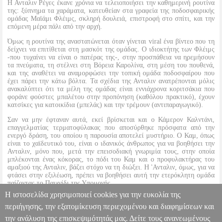
Η Ανταλιν Ρέγες έκανε χρόνια να τελειοποιήσει την καθημερινή ρουτίνα
της: ξύπνημα τα χαράματα, κατευθείαν στα γραφεία της ποδοσφαιρικής
ομάδας Μαϊάμι Φλέιμς, σκληρή δουλειά, επιστροφή στο σπίτι, και την
επόμενη μέρα πάλι από την αρχή.
Όμως η ρουτίνα της αναστατώνεται όταν γίνεται viral ένα βίντεο που τη
δείχνει να επιτίθεται στη μασκότ της ομάδας. Ο ιδιοκτήτης των Φλέιμς
-που τυχαίνει να είναι ο πατέρας της-, στην προσπάθεια να ηρεμήσουν
τα πνεύματα, τη στέλνει στη Βόρεια Καρολίνα, στη μέση του πουθενά,
και της αναθέτει να αναμορφώσει την τοπική ομάδα ποδοσφαίρου που
έχει πάρει την κάτω βόλτα. Τα σχέδια της Ανταλιν ανατρέπονται μόλις
ανακαλύπτει ότι τα μέλη της ομάδας είναι εννιάχρονα κοριτσάκια που
φοράνε φούστες μπαλέτου στην προπόνηση (καθόλου πρακτικό), έχουν
κατσίκες για κατοικίδια (μπελάς) και την τρέμουν (αντιπαραγωγικό).
Σαν να μην έφταναν αυτά, εκεί βρίσκεται και ο Κάμερον Καλντάνι,
επαγγελματίας τερματοφύλακας που αποσύρθηκε πρόσφατα από την
ενεργό δράση, του οποίου η παρουσία αποτελεί μυστήριο. Ο Καμ, όπως
είναι το χαϊδευτικό του, είναι ο ιδανικός άνθρωπος για να βοηθήσει την
Ανταλιν, μόνο που, μετά την επεισοδιακή γνωριμία τους, στην οποία
μπλέκονται ένας κόκορας, το πόδι του Καμ και ο προφυλακτήρας του
αμαξιού της Ανταλιν, βάζει στόχο να τη διώξει. Η 'Ανταλιν, όμως, για να
φτάσει στην εξιλέωση, πρέπει να βοηθήσει αυτή την ετερόκλητη ομάδα
παίζοντας το Παιχνίδι της Υπομονής.
Η ιστοσελίδα χρησιμοποιεί cookies για την ευκολία της
Με ή χωρίς τη βοήθεια του Καμ.
περιήγησης, την εξατομίκευση περιεχομένου και διαφημίσεων και
την ανάλυση της επισκεψιμότητάς μας. Δείτε τους ανανεωμένους
ΤΟ ΠΑΙΧΝΙΔΙ ΤΗΣ ΥΠΟΜΟΝΗΣ
BKS.0193188
BKS.0193188