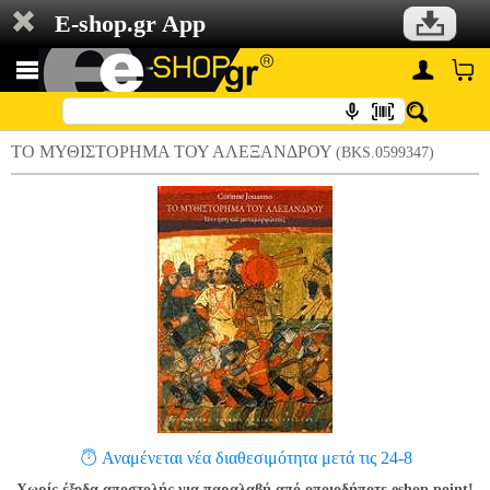
E-shop.gr App
ΤΟ ΜΥΘΙΣΤΟΡΗΜΑ ΤΟΥ ΑΛΕΞΑΝΔΡΟΥ
(BKS.0599347)
Αναμένεται νέα διαθεσιμότητα μετά τις 24-8
Χωρίς έξοδα αποστολής για παραλαβή από οποιοδήποτε eshop point!