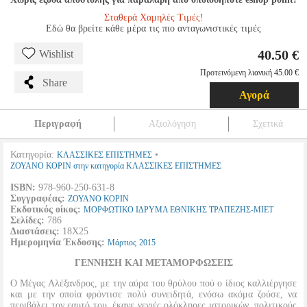
Σταθερά Χαμηλές Τιμές!
Εδώ θα βρείτε κάθε μέρα τις πιο ανταγωνιστικές τιμές
40.50 €
Wishlist
Προτεινόμενη λιανική 45.00 €
Share
Αγορά
Περιγραφή
Αξιολόγηση
Σχετικά
Κατηγορία:
•
ΚΛΑΣΣΙΚΕΣ ΕΠΙΣΤΗΜΕΣ
ΖΟΥΑΝΟ ΚΟΡΙΝ στην κατηγορία ΚΛΑΣΣΙΚΕΣ ΕΠΙΣΤΗΜΕΣ
ISBN:
978-960-250-631-8
Συγγραφέας:
ΖΟΥΑΝΟ ΚΟΡΙΝ
Εκδοτικός οίκος:
ΜΟΡΦΩΤΙΚΟ ΙΔΡΥΜΑ ΕΘΝΙΚΗΣ ΤΡΑΠΕΖΗΣ-ΜΙΕΤ
Σελίδες:
786
Διαστάσεις:
18Χ25
Ημερομηνία Έκδοσης:
Μάρτιος
2015
ΓΕΝΝΗΣΗ ΚΑΙ ΜΕΤΑΜΟΡΦΩΣΕΙΣ
Ο Μέγας Αλέξανδρος, με την αύρα του θρύλου πού ο ίδιος καλλιέργησε
και με την οποία φρόντισε πολύ συνειδητά, ενόσω ακόμα ζούσε, να
περιβάλει τον εαυτό του, έκανε γενιές ολόκληρες ιστορικών, πολιτικούς