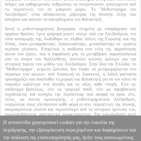
άνδρες και καθημερινούς ανθρώπους να ονειροπολούν, γοητευμένοι από
τις περιπέτειές του σε μακρινές χώρες. Το "Μυθιστόρημα του
Αλεξάνδρου" είναι αδιάψευστος μάρτυρας της δυνατής έλξης που
άσκησαν και ασκούν τα κατορθώματα του Κατακτητή.
Αυτή η μυθιστορηματική βιογραφία, στημένη με σπαράγματα του
αρχαίου θρύλου, έγινε γρήγορα μπεστ σέλερ: από την Αλεξάνδρεια, τον
τόπο καταγωγής της, διαδόθηκε σε πλήθος πόλεις της Ευρώπης και της
Ασίας, όπου μεταφράστηκε, διασκευάστηκε, μεταπλάστηκε σε τριάντα
περίπου γλώσσες. Επομένως η ανάδυση στα τέλη της αρχαιότητας
αυτού του έργου, που η παράδοση μάς το μεταβίβασε παραπλανητικά
υπό το όνομα του Καλλισθένη, αποτελεί γεγονός κρίσιμο για την
ιστορική πορεία του μύθου του Αλέξανδρου. Στην ίδια την Ελλάδα, το
"Μυθιστόρημα", κείμενο ζωντανό, δεν έπαψε να μεταμορφώνεται στο
πέρασμα των αιώνων: από διασκευή σε διασκευή, η λαϊκή φαντασία
προσαρμόζει και αναπλάθει τη μορφή του Κατακτητή για να τον κάνει να
ταιριάζει καλύτερα στα ιδεώδη και τις αξίες κάθε εποχής. Είτε ως
υπόδειγμα βασιλέως, είτε ως τρομερό παιδί, είτε ως παραβατικός
τυχοδιώκτης και κυνηγός της περιπέτειας που αψηφά τα όρια, είτε,
τέλος, ως πιστός ομολογητής, ο μυθιστορηματικός Αλέξανδρος,
ενεργώντας όπως επιτάσσουν κάθε φορά οι νέες περιπέτειες της πλοκής,
απομακρύνεται ολοένα και περισσότερο από το ιστορικό πρότυπό του,
προσλαμβάνοντας φανταστικά χαρακτηριστικά. Την πολυδαίδαλη αυτή
πορεία μεταμόρφωσης του ήρωα παρακολουθεί το βιβλίο της Κορίν
Η ιστοσελίδα χρησιμοποιεί cookies για την ευκολία της
Ζουαννό.
περιήγησης, την εξατομίκευση περιεχομένου και διαφημίσεων και
την ανάλυση της επισκεψιμότητάς μας. Δείτε τους ανανεωμένους
ΤΟ ΜΥΘΙΣΤΟΡΗΜΑ ΤΟΥ ΑΛΕΞΑΝΔΡΟΥ
BKS.0599347