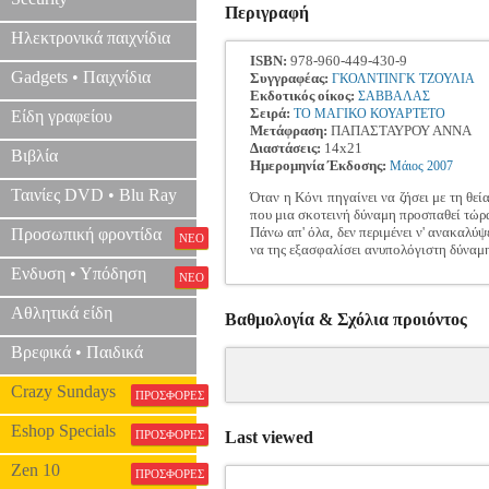
Περιγραφή
Ηλεκτρονικά παιχνίδια
ISBN:
978-960-449-430-9
Gadgets • Παιχνίδια
Συγγραφέας:
ΓΚΟΛΝΤΙΝΓΚ ΤΖΟΥΛΙΑ
Εκδοτικός οίκος:
ΣΑΒΒΑΛΑΣ
Σειρά:
ΤΟ ΜΑΓΙΚΟ ΚΟΥΑΡΤΕΤΟ
Είδη γραφείου
Μετάφραση:
ΠΑΠΑΣΤΑΥΡΟΥ ΑΝΝΑ
Διαστάσεις:
14x21
Βιβλία
Ημερομηνία Έκδοσης:
Μάιος
2007
Ταινίες DVD • Blu Ray
Όταν η Κόνι πηγαίνει να ζήσει με τη θεί
που μια σκοτεινή δύναμη προσπαθεί τώρα
Πάνω απ' όλα, δεν περιμένει ν' ανακαλύψ
Προσωπική φροντίδα
ΝΕΟ
να της εξασφαλίσει ανυπολόγιστη δύναμη
Ενδυση • Υπόδηση
ΝΕΟ
Αθλητικά είδη
Βαθμολογία & Σχόλια προιόντος
Βρεφικά • Παιδικά
Crazy Sundays
ΠΡΟΣΦΟΡΕΣ
Eshop Specials
ΠΡΟΣΦΟΡΕΣ
Last viewed
Zen 10
ΠΡΟΣΦΟΡΕΣ