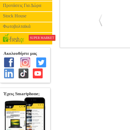
Προτάσεις Για Δώρα
Stock House
Φωτοβολταϊκά
SUPER MARKET
ΤΟ ΜΥΣΤΙΚΟ ΤΩΝ ΣΕΙΡΗΝΩΝ
B
Κατηγορία: ΕΦΗΒΙΚΗ ΛΟΓΟΤΕΧΝΙΑ 
ΓΚΟΛΝΤΙΝΓΚ ΤΖΟΥΛΙΑ Εκδοτικός 
Ημερομηνία Έκδοσης: Μάιος 2007 Όταν η Κ
αιώνες τα προστάτευε ένας πανάρχαιος 
πως έχει το ξεχωριστό χάρισμα να επι
ανυπολόγιστη δύναμη. Μια δύναμη, η οπο