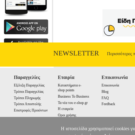
NEWSLETTER
Περισσότερες 
Παραγγελίες
Εταιρία
Επικοινωνία
Εξέλιξη Παραγγελίας
Καταστήματα e-
Επικοινωνία
shop points
Τρόποι Παραγγελίας
Blog
Business To Business
Τρόποι Πληρωμής
FAQ
Τα νέα του e-shop.gr
Τρόποι Αποστολής
Feedback
Η εταιρεία
Επιστροφές Προιόντων
Οροι χρήσης
Cookies
Η ιστοσελίδα χρησιμοποιεί cookies γι