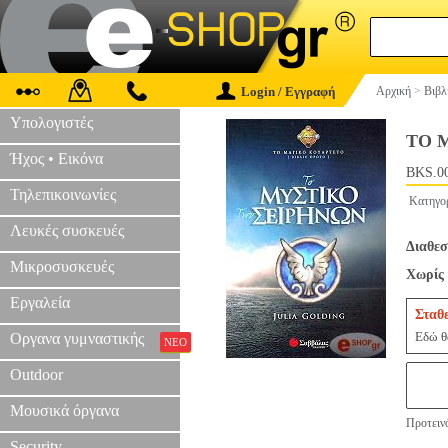
Login / Εγγραφή
Αρχική
>
Βιβλ
Υπολογιστές
ΤΟ 
Ήχος • Εικόνα
BKS.0
Τηλεπικοινωνίες
Κατηγο
Λευκές συσκευές
Διαθεσ
Μικροσυσκευές
Χωρίς 
Εργαλεία
Σταθ
Εδώ θα
Οργανα γυμναστικής
ΝΕΟ
Outdoor
Μουσικά όργανα
Προτεινό
Security