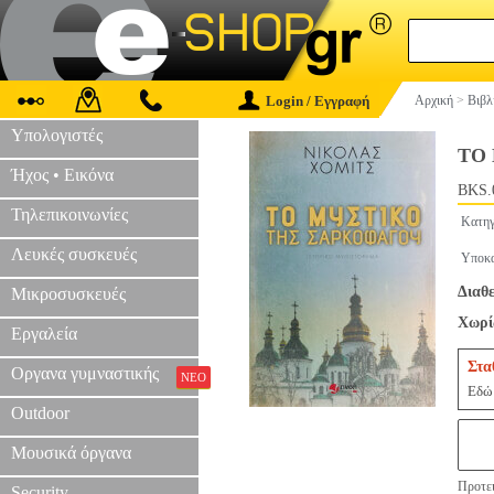
Login / Εγγραφή
Αρχική
>
Βιβλ
Υπολογιστές
ΤΟ
Ήχος • Εικόνα
BKS.
Τηλεπικοινωνίες
Κατηγ
Λευκές συσκευές
Υποκα
Διαθε
Μικροσυσκευές
Χωρί
Εργαλεία
Στα
Οργανα γυμναστικής
ΝΕΟ
Εδώ 
Outdoor
Μουσικά όργανα
Προτει
Security