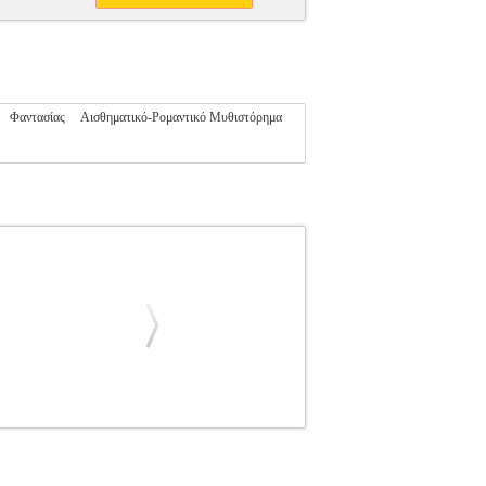
Φαντασίας
Αισθηματικό-Ρομαντικό Μυθιστόρημα
ΑΣ
ΞΕΝΗ ΛΟΓΟΤΕΧΝΙΑ
Κατηγορία: ΞΕΝΗ
αφέας: ΧΟΜΙΤΣ ΝΙΚΟΛΑΣ Εκδοτικός οίκος:
ς θαμμένες στους αιώνες, σχεδόν ξεχασμένες.