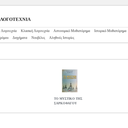
ΝΗ ΛΟΓΟΤΕΧΝΙΑ
 Λογοτεχνία
Κλασική Λογοτεχνία
Αστυνομικό Μυθιστόρημα
Ιστορικό Μυθιστόρημα
Τρόμου
Διηγήματα
Νουβέλες
Αληθινές Ιστορίες
ΤΟ ΜΥΣΤΙΚΟ ΤΗΣ
ΣΑΡΚΟΦΑΓΟΥ
BKS.0196108
BKS.0196108
ΧΟΜΙΤΣ ΝΙΚΟΛΑΣ
ΧΟΜΙΤΣ ΝΙΚΟΛ
κατηγορία ΞΕΝΗ ΛΟΓΟΤΕΧΝΙΑ ISBN: 978-618-5307-80-6 Συγγρ
 5 Ημερομηνία Έκδοσης: Σεπτέμβριος 2019 Oι σκιές του παρελθόντο