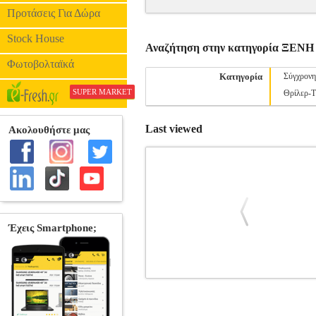
Προτάσεις Για Δώρα
Stock House
Αναζήτηση στην κατηγορία ΞΕ
Φωτοβολταϊκά
Κατηγορία
Σύγχρονη
SUPER MARKET
Θρίλερ-
Last viewed
ΤΟ ΜΥΣΤΙΚΟ ΤΗΣ ΣΑΡΚΟΦΑΓΟΥ
ΛΟΓΟΤΕΧΝΙΑ •ΧΟΜΙΤΣ ΝΙΚΟΛΑΣ στην 
ΠΝΟΗ Σελίδες: 474 Διαστάσεις: 14Χ20,