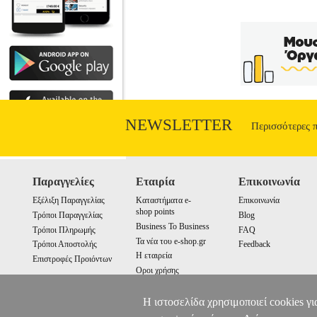
Πόσο επικίνδυνο είναι να τις ενοχλήσ
λείψανα του Μεγάλου Πρίγκιπα του Κ
παρουσιάζεται ένα ιστορικό πανόραμα α
Αυτοκρατορία, κι από τη Σοβιετική Έ
Πορφυρογέννητη και τον Στάλιν; Και τελ
Ουκρανού συγγραφέα Νίκολας Χόμιτς
NEWSLETTER
Περισσότερες 
Παραγγελίες
Εταιρία
Επικοινωνία
Εξέλιξη Παραγγελίας
Καταστήματα e-
Επικοινωνία
shop points
Τρόποι Παραγγελίας
Blog
Business To Business
Τρόποι Πληρωμής
FAQ
Τα νέα του e-shop.gr
Τρόποι Αποστολής
Feedback
Η εταιρεία
Επιστροφές Προιόντων
Οροι χρήσης
Cookies
Η ιστοσελίδα χρησιμοποιεί cookies γι