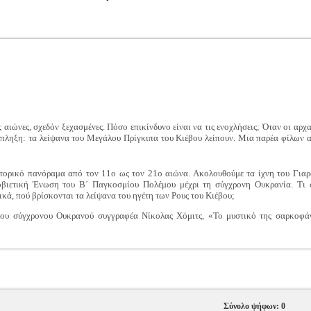
ς αιώνες, σχεδόν ξεχασμένες. Πόσο επικίνδυνο είναι να τις ενοχλήσεις; Όταν οι α
έκπληξη: τα λείψανα του Μεγάλου Πρίγκιπα του Κιέβου λείπουν. Μια παρέα φίλων α
στορικό πανόραμα από τον 11ο ως τον 21ο αιώνα. Ακολουθούμε τα ίχνη του Για
οβιετική Ένωση του Β΄ Παγκοσμίου Πολέμου μέχρι τη σύγχρονη Ουκρανία. Τι σ
ικά, πού βρίσκονται τα λείψανα του ηγέτη των Ρους του Κιέβου;
του σύγχρονου Ουκρανού συγγραφέα Νίκολας Χόμιτς, «Το μυστικό της σαρκοφάγ
Σύνολο ψήφων: 0