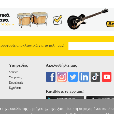
εις; Όταν οι αρχαιολόγοι ανοίγουν τη σαρκοφάγο του Γιαροσλάβ του Σ
ιέβου λείπουν. Μια παρέα φίλων αναλαμβάνει να λύσει το μυστήριο 
πό τον 11ο ως τον 21ο αιώνα. Ακολουθούμε τα ίχνη του Γιαροσλάβ το
νωση του Β΄ Παγκοσμίου Πολέμου μέχρι τη σύγχρονη Ουκρανία. Τι συ
ικά, πού βρίσκονται τα λείψανα του ηγέτη των Ρους του Κιέβου; Το 
, «Το μυστικό της σαρκοφάγου», αποκαλύπτει τα μυστικά της αρχαία
ΜΥΣΤΙΚΟ ΤΗΣ ΣΑΡΚΟΦΑΓΟΥ
12.96
προσφορές αποκλειστικά για τα μέλη μας!
Υπηρεσίες
Ακολουθήστε μας
Service
Υπηρεσίες
Downloads
Εγγυήσεις
Κατεβάστε το app μας!
α την ευκολία της περιήγησης, την εξατομίκευση περιεχομένου και δι