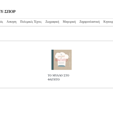
ΜΠΥ-ΣΠΟΡ
μός
Ασκηση
Πολεμικές Τέχνες
Ζωγραφική
Μαγειρική
Ζαχαροπλαστική
Κηπουρ
ΤΟ ΜΥΑΛΟ ΣΤΟ
ΦΑΓΗΤΟ
S.0211304
BKS.0211304
ΧΡΗΣΤΟΥ ΝΙΚΗ
ΧΡΗΣΤΟΥ ΝΙΚΗ
ΧΟΜ
ΜΠΥ-ΣΠΟΡ ISBN: 978-960-658-098-7 Συγγραφέας: ΧΡΗΣΤΟΥ ΝΙΚΗ
κδοσης: Οκτώβριος 2021 35 ΕΥΚΟΛΕΣ ΚΑΙ ΓΡΗΓΟΡΕΣ ΑΛΜΥΡΕΣ 
 γεμάτο γεύση, χαρά και δημιουργία. Για τον καθένα από μας είναι σ
αμνήσεις. Πέραν όμως από τις στιγμές είναι συνδεδεμένη και με πρό
πιλέγουμε να υλοποιούμε σε διάφορες περιστάσεις. Έτσι λοιπόν, στ