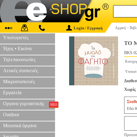
Login / Εγγραφή
Αρχική
>
Βιβλ
Υπολογιστές
ΤΟ 
Ήχος • Εικόνα
BKS.0
Τηλεπικοινωνίες
Κατηγο
Λευκές συσκευές
Υποκατ
Διαθεσ
Μικροσυσκευές
Χωρίς 
Εργαλεία
Σταθ
Οργανα γυμναστικής
ΝΕΟ
Εδώ θα
Outdoor
Μουσικά όργανα
Προτεινό
Security