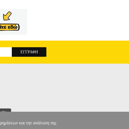
όστιμα σε κάθε στιγμή, καθώς εδώ θα βρείτε
 με υλικά που υπάρχουν σε κάθε σπίτι καθώς και
βεται στη χαρά της δημιουργίας, επομένως
ΤΟ ΦΑΓΗΤΟ
αφημίσεων και την ανάλυση της