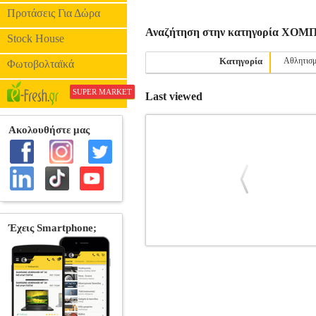
Προτάσεις Για Δώρα
Αναζήτηση στην κατηγορία ΧΟ
Stock House
Κατηγορία
Αθλητισ
Φωτοβολταϊκά
SUPER MARKET
Last viewed
ΤΟ ΜΥΑΛΟ ΣΤΟ ΦΑΓΗΤΟ
BK
•ΧΡΗΣΤΟΥ ΝΙΚΗ στην κατηγορία ΧΟ
Διαστάσεις: 20Χ20 Ημερομηνία Έ
ΟΧΙ ΜΟΝΟ Η μαγειρική είναι ένα ταξίδι
δημιουργώντας μας πάντα όμορφες αν
αγαπήσαμε, που νοσταλγήσαμε και που ε