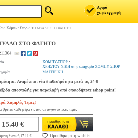
Αγορά
χωρίς εγγραφή
ία
>
Χόμπυ • Σπορ
>
ΤΟ ΜΥΑΛΟ ΣΤΟ ΦΑΓΗΤΟ
ΜΥΑΛΟ ΣΤΟ ΦΑΓΗΤΟ
211304
ρία
ΧΟΜΠΥ-ΣΠΟΡ
•
ΧΡΗΣΤΟΥ ΝΙΚΗ στην κατηγορία ΧΟΜΠΥ-ΣΠΟΡ
ηγορία
ΜΑΓΕΙΡΙΚΗ
ιμότητα: Αναμένεται νέα διαθεσιμότητα μετά τις 24-8
έξοδα αποστολής για παραλαβή από οποιοδήποτε eshop point!
ερά Χαμηλές Τιμές!
 βρείτε κάθε μέρα τις πιο ανταγωνιστικές τιμές
15.40 €
Προσθήκη στη wishlist
μενη λιανική 17.11 €