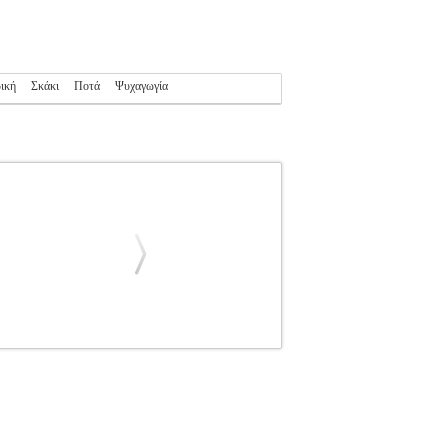
ική
Σκάκι
Ποτά
Ψυχαγωγία
ΠΥ-ΣΠΟΡ
Κατηγορία: ΧΟΜΠΥ-ΣΠΟΡ
 Εκδοτικός οίκος: ΦΥΛΑΤΟΣ Σελίδες: 90
ΚΑΙ ΓΛΥΚΙΕΣ ΣΥΝΤΑΓΕΣ ΓΙΑ ΓΙΟΡΤΕΣ ΚΑΙ
υνδεδεμένη με διάφορες στιγμές της ζωής μας,
σωπα, γεύσεις και συνταγές. Συνταγές που
ο βιβλίο αυτό θα ανακαλύψετε πληθώρα αλμυρών