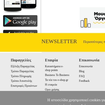
και γλυκών συνταγών που μπορούν να 
δημιουργικές και λειτουργικές ιδέες για
εορταστικά πιάτα που θα σας βοηθήσ
απολαύσ
NEWSLETTER
Περισσότερες 
Παραγγελίες
Εταιρία
Επικοινωνία
Εξέλιξη Παραγγελίας
Καταστήματα e-
Επικοινωνία
shop points
Τρόποι Παραγγελίας
Blog
Business To Business
Τρόποι Πληρωμής
FAQ
Τα νέα του e-shop.gr
Τρόποι Αποστολής
Feedback
Η εταιρεία
Επιστροφές Προιόντων
Οροι χρήσης
Cookies
Η ιστοσελίδα χρησιμοποιεί cookies γι