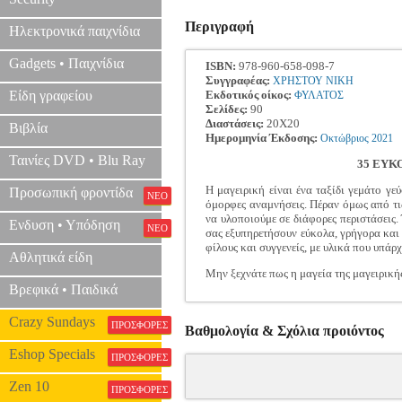
Περιγραφή
Ηλεκτρονικά παιχνίδια
Gadgets • Παιχνίδια
ISBN:
978-960-658-098-7
Συγγραφέας:
ΧΡΗΣΤΟΥ ΝΙΚΗ
Είδη γραφείου
Εκδοτικός οίκος:
ΦΥΛΑΤΟΣ
Σελίδες:
90
Διαστάσεις:
20Χ20
Βιβλία
Ημερομηνία Έκδοσης:
Οκτώβριος
2021
Ταινίες DVD • Blu Ray
35 ΕΥΚ
Η μαγειρική είναι ένα ταξίδι γεμάτο γε
Προσωπική φροντίδα
ΝΕΟ
όμορφες αναμνήσεις. Πέραν όμως από τις
να υλοποιούμε σε διάφορες περιστάσεις
Ενδυση • Υπόδηση
ΝΕΟ
σας εξυπηρετήσουν εύκολα, γρήγορα και ν
φίλους και συγγενείς, με υλικά που υπάρ
Αθλητικά είδη
Μην ξεχνάτε πως η μαγεία της μαγειρικής
Βρεφικά • Παιδικά
Crazy Sundays
ΠΡΟΣΦΟΡΕΣ
Βαθμολογία & Σχόλια προιόντος
Eshop Specials
ΠΡΟΣΦΟΡΕΣ
Zen 10
ΠΡΟΣΦΟΡΕΣ