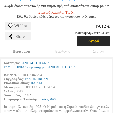
Χωρίς έξοδα αποστολής για παραλαβή από οποιοδήποτε eshop point!
Σταθερά Χαμηλές Τιμές!
Εδώ θα βρείτε κάθε μέρα τις πιο ανταγωνιστικές τιμές
19.12 €
Wishlist
Προτεινόμενη λιανική 23.90 €
Share
Αγορά
Περιγραφή
Αξιολόγηση
Σχετικά
Κατηγορία:
•
ΞΕΝΗ ΛΟΓΟΤΕΧΝΙΑ
PAMUK ORHAN στην κατηγορία ΞΕΝΗ ΛΟΓΟΤΕΧΝΙΑ
ISBN:
978-618-07-0488-4
Συγγραφέας:
PAMUK ORHAN
Εκδοτικός οίκος:
ΠΑΤΑΚΗ
Μετάφραση:
ΒΡΕΤΤΟΥ ΣΤΕΛΛΑ
Σελίδες:
848
Διαστάσεις:
14Χ21
Ημερομηνία Έκδοσης:
Ιούλιος
2023
Ιστανμπούλ, άνοιξη 1975. Ο Κεμάλ και η Σιμπέλ, παιδιά δύο γνωστών
οικογενειών της πόλης, ετοιμάζονται να αρραβωνιαστούν. Όταν όμως ο