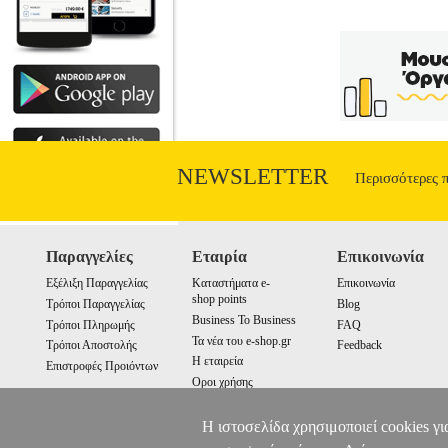
ASSOCIATES Σελίδες: 260 Ημερομηνία 
2000, 2001, 2001i και νεώτερες των
παραρτήματα, που καλύπτουν αναλυτι
περιβάλλον εργασίας και τις μαθηματικέ
και δημοσίευση εργασιών αλλά και την
καθώς επεξηγούνται βήμα προς βήμα και 
που επιθυμούν κάτι περισσότερο από 
παραγράφων, σελιδοποιήσεως, κεφαλίδων
Τέλος, υπάρχει και ένα παράρτημα (
NEWSLETTER
συναρτήσεων μέσα από το πρόγραμ
Περισσότερες 
ΚΑΘΗ
Παραγγελίες
Εταιρία
Επικοινωνία
Εξέλιξη Παραγγελίας
Καταστήματα e-
Επικοινωνία
shop points
Τρόποι Παραγγελίας
Blog
Business To Business
Τρόποι Πληρωμής
FAQ
Τα νέα του e-shop.gr
Τρόποι Αποστολής
Feedback
Η εταιρεία
Επιστροφές Προιόντων
Οροι χρήσης
Cookies
Η ιστοσελίδα χρησιμοποιεί cookies γι