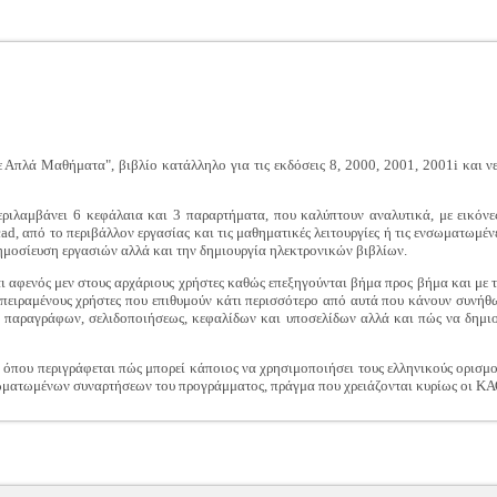
Απλά Μαθήματα", βιβλίο κατάλληλο για τις εκδόσεις 8, 2000, 2001, 2001i και νε
αμβάνει 6 κεφάλαια και 3 παραρτήματα, που καλύπτουν αναλυτικά, με εικόνες 
ad, από το περιβάλλον εργασίας και τις μαθηματικές λειτουργίες ή τις ενσωματωμέν
ημοσίευση εργασιών αλλά και την δημιουργία ηλεκτρονικών βιβλίων.
ι αφενός μεν στους αρχάριους χρήστες καθώς επεξηγούνται βήμα προς βήμα και με τ
επειραμένους χρήστες που επιθυμούν κάτι περισσότερο από αυτά που κάνουν συνή
λ, παραγράφων, σελιδοποιήσεως, κεφαλίδων και υποσελίδων αλλά και πώς να δημι
') όπου περιγράφεται πώς μπορεί κάποιος να χρησιμοποιήσει τους ελληνικούς ορι
νσωματωμένων συναρτήσεων του προγράμματος, πράγμα που χρειάζονται κυρίως