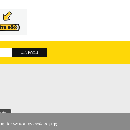
τα", βιβλίο κατάλληλο για τις εκδόσεις 8,
ίδων βιβλίο περιλαμβάνει 6 κεφάλαια και 3
μενα που πραγματεύεται το Mathcad, από το
α γραφικών 2 και 3 διαστάσεων, την τεκμηρίωση
υθύνεται αφενός μεν στους αρχάριους χρήστες
τος, αφετέρου δε στους πεπειραμένους χρήστες
ν πλήρως τις εργασίες τους με χρήση στυλ,
ικά βιβλία με την βοήθεια του προγράμματος.
ς ελληνικούς ορισμούς των τριγωνομετρικών
ατος, πράγμα που χρειάζονται κυρίως οι
ΜΑΘΗΜΑΤΑ
αφημίσεων και την ανάλυση της