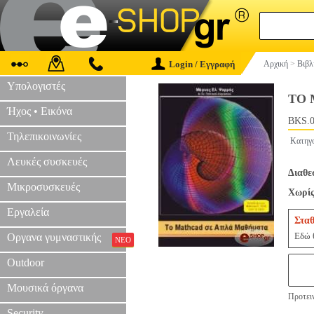
Login / Εγγραφή
Αρχική
>
Βιβλ
Υπολογιστές
ΤΟ 
Ήχος • Εικόνα
BKS.0
Τηλεπικοινωνίες
Κατηγ
Λευκές συσκευές
Διαθε
Μικροσυσκευές
Χωρίς
Εργαλεία
Σταθ
Εδώ θ
Οργανα γυμναστικής
ΝΕΟ
Outdoor
Μουσικά όργανα
Προτειν
Security