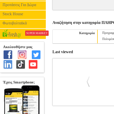
Προτάσεις Για Δώρα
Stock House
Αναζήτηση στην κατηγορία ΠΛ
Φωτοβολταϊκά
Κατηγορία
Προγραμ
SUPER MARKET
Πολυμέσ
Last viewed
ΤΟ MATHCAD ΣΕ ΑΠΛΑ ΜΑΘ
ΠΛΗΡΟΦΟΡΙΚΗ •ΨΑΡΡΟΣ ΜΑΡΚΟΣ στην