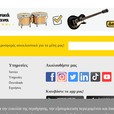
Έκδοσης: 2003 Κυκλοφόρησε το βιβλίο "Το Mathcad σε Απλά Μαθήμα
 Mathcad Standard, Professional και Premium. Το 260 ΕΓΧΡΩΜΩΝ σελ
κά, με εικόνες και με πλήρεις και επεξηγηματικές οδηγίες τα αντικεί
ς λειτουργίες ή τις ενσωματωμένες συναρτήσεις μέχρι την δημιουργί
 δημιουργία ηλεκτρονικών βιβλίων. Πρόκειται για ένα βιβλίο που απε
με την συνοδεία εικόνων όλες οι βασικές λειτουργίες του προγράμμα
αυτά που κάνουν συνήθως με το πρόγραμμα, όπως πώς να τεκμηριώνου
 και υποσελίδων αλλά και πώς να δημιουργήσουν ολόκληρα ηλεκτρον
το Γ') όπου περιγράφεται πώς μπορεί κάποιος να χρησιμοποιήσει του
μα, χωρίς την χρήση των ενσωματωμένων συναρτήσεων του προγράμμ
προσφορές αποκλειστικά για τα μέλη μας!
ΓΗΤΕΣ ΓΥΜΝΑΣΙΟΥ & ΛΥΚΕΙΟΥ.
ΤΟ MATHCAD ΣΕ ΑΠΛΑ 
32.55
Υπηρεσίες
Ακολουθήστε μας
Service
Υπηρεσίες
Downloads
Εγγυήσεις
Κατεβάστε το app μας!
α την ευκολία της περιήγησης, την εξατομίκευση περιεχομένου και δι