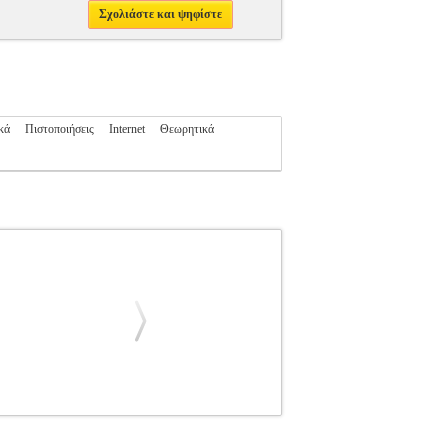
Σχολιάστε και ψηφίστε
κά
Πιστοποιήσεις
Internet
Θεωρητικά
 ΜΑΡΚΟΣ
ΠΛΗΡΟΦΟΡΙΚΗ
Κατηγορία:
: ΨΑΡΡΟΣ ΜΑΡΚΟΣ Εκδοτικός οίκος: MP &