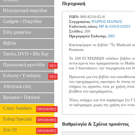
Περιγραφή
Ηλεκτρονικά παιχνίδια
ISBN:
960-8216-02-8
Gadgets • Παιχνίδια
Συγγραφέας:
ΨΑΡΡΟΣ ΜΑΡΚΟΣ
Εκδοτικός οίκος:
MP & ASSOCIATES
Σελίδες:
260
Είδη γραφείου
Ημερομηνία Έκδοσης:
2003
Βιβλία
Κυκλοφόρησε το βιβλίο "Το Mathcad σε 
Premium.
Ταινίες DVD • Blu Ray
Το 260 ΕΓΧΡΩΜΩΝ σελίδων βιβλίο περιλ
αντικείμενα που πραγματεύεται το Mathc
Προσωπική φροντίδα
ΝΕΟ
και 3 διαστάσεων, την τεκμηρίωση και δ
Ενδυση • Υπόδηση
Πρόκειται για ένα βιβλίο που απευθύνετα
ΝΕΟ
του προγράμματος, αφετέρου δε στους π
Αθλητικά είδη
πλήρως τις εργασίες τους με χρήση στυ
βοήθεια του προγράμματος.
Βρεφικά • Παιδικά
Τέλος, υπάρχει και ένα παράρτημα (το Γ
το πρόγραμμα, χωρίς την χρήση των ε
Crazy Sundays
ΠΡΟΣΦΟΡΕΣ
Eshop Specials
ΠΡΟΣΦΟΡΕΣ
Βαθμολογία & Σχόλια προιόντος
Zen 10
ΠΡΟΣΦΟΡΕΣ