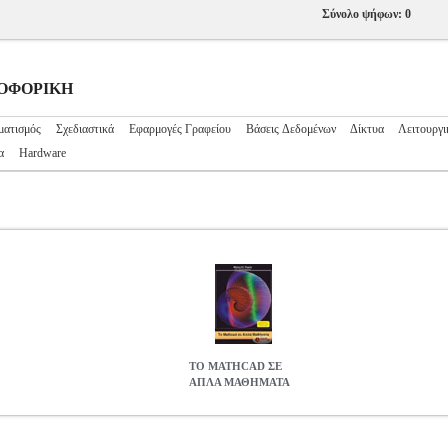
Σύνολο ψήφων: 0
ΗΡΟΦΟΡΙΚΗ
ματισμός
Σχεδιαστικά
Εφαρμογές Γραφείου
Βάσεις Δεδομένων
Δίκτυα
Λειτουργι
α
Hardware
ΤΟ MATHCAD ΣΕ
ΑΠΛΑ ΜΑΘΗΜΑΤΑ
ΗΜΑΤΑ
BKS.0600001
BKS.0600001
ΨΑΡΡΟΣ ΜΑΡΚΟΣ
ΨΑΡΡΟΣ
 κατηγορία ΠΛΗΡΟΦΟΡΙΚΗ ISBN: 960-8216-02-8 Συγγραφέας