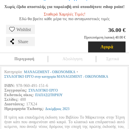
Χωρίς έξοδα αποστολής για παραλαβή από οποιοδήποτε eshop point!
Σταθερά Χαμηλές Τιμές!
Εδώ θα βρείτε κάθε μέρα τις πιο ανταγωνιστικές τιμές
36.00 €
Wishlist
Προτεινόμενη λιανική 40.00 €
Share
Αγορά
Περιγραφή
Αξιολόγηση
Σχετικά
Κατηγορία:
•
MANAGEMENT - ΟΙΚΟΝΟΜΙΚΑ
ΣΥΛΛΟΓΙΚΟ ΕΡΓΟ στην κατηγορία MANAGEMENT - ΟΙΚΟΝΟΜΙΚΑ
ISBN:
978-960-491-151-6
Συγγραφέας:
ΣΥΛΛΟΓΙΚΟ ΕΡΓΟ
Εκδοτικός οίκος:
ΠΑΠΑΣΩΤΗΡΙΟΥ
Σελίδες:
488
Διαστάσεις:
17Χ24
Ημερομηνία Έκδοσης:
Δεκέμβριος
2023
Η τρίτη και επαυξημένη έκδοση του Βιβλίου Το Μάρκετινγκ στην Τέχνη
ήταν κάτι που αναμενόταν από καιρό. Το κλασικό και επιδραστικό αυτό
κείμενο, που άνοιξε νέους δρόμους την εποχή της πρώτης έκδοσής του,