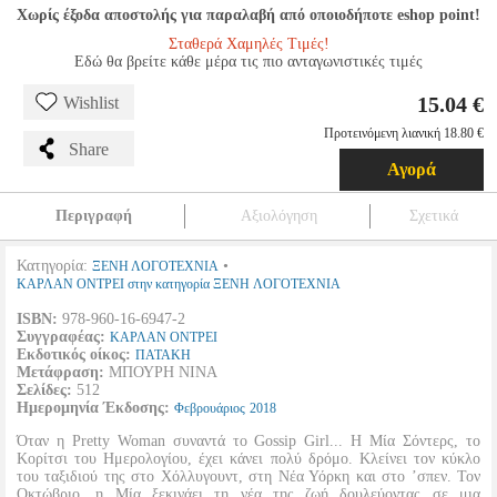
Χωρίς έξοδα αποστολής για παραλαβή από οποιοδήποτε eshop point!
Σταθερά Χαμηλές Τιμές!
Εδώ θα βρείτε κάθε μέρα τις πιο ανταγωνιστικές τιμές
15.04 €
Wishlist
Προτεινόμενη λιανική 18.80 €
Share
Αγορά
Περιγραφή
Αξιολόγηση
Σχετικά
Κατηγορία:
•
ΞΕΝΗ ΛΟΓΟΤΕΧΝΙΑ
ΚΑΡΛΑΝ ΟΝΤΡΕΙ στην κατηγορία ΞΕΝΗ ΛΟΓΟΤΕΧΝΙΑ
ISBN:
978-960-16-6947-2
Συγγραφέας:
ΚΑΡΛΑΝ ΟΝΤΡΕΙ
Εκδοτικός οίκος:
ΠΑΤΑΚΗ
Μετάφραση:
ΜΠΟΥΡΗ ΝΙΝΑ
Σελίδες:
512
Ημερομηνία Έκδοσης:
Φεβρουάριος
2018
Όταν η Pretty Woman συναντά το Gossip Girl... Η Μία Σόντερς, το
Κορίτσι του Ημερολογίου, έχει κάνει πολύ δρόμο. Κλείνει τον κύκλο
του ταξιδιού της στο Χόλλυγουντ, στη Νέα Υόρκη και στο ’σπεν. Τον
Οκτώβριο, η Μία ξεκινάει τη νέα της ζωή δουλεύοντας σε μια