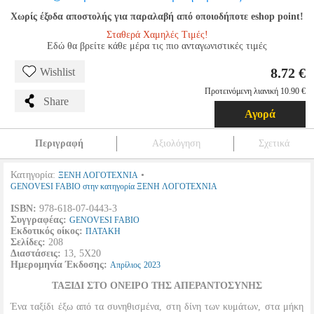
Χωρίς έξοδα αποστολής για παραλαβή από οποιοδήποτε eshop point!
Σταθερά Χαμηλές Τιμές!
Εδώ θα βρείτε κάθε μέρα τις πιο ανταγωνιστικές τιμές
8.72 €
Wishlist
Προτεινόμενη λιανική 10.90 €
Share
Αγορά
Περιγραφή
Αξιολόγηση
Σχετικά
Κατηγορία:
•
ΞΕΝΗ ΛΟΓΟΤΕΧΝΙΑ
GENOVESI FABIO στην κατηγορία ΞΕΝΗ ΛΟΓΟΤΕΧΝΙΑ
ISBN:
978-618-07-0443-3
Συγγραφέας:
GENOVESI FABIO
Εκδοτικός οίκος:
ΠΑΤΑΚΗ
Σελίδες:
208
Διαστάσεις:
13, 5Χ20
Ημερομηνία Έκδοσης:
Απρίλιος
2023
ΤΑΞΙΔΙ ΣΤΟ ΟΝΕΙΡΟ ΤΗΣ ΑΠΕΡΑΝΤΟΣΥΝΗΣ
Ένα ταξίδι έξω από τα συνηθισμένα, στη δίνη των κυμάτων, στα μήκη