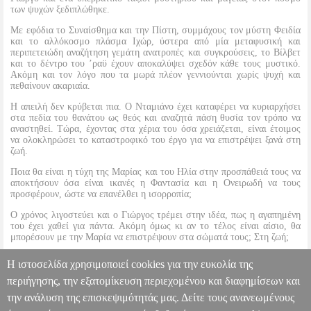
των ψυχών ξεδιπλώθηκε.
Με εφόδια το Συναίσθημα και την Πίστη, συμμάχους τον μύστη Φειδία
και το αλλόκοσμο πλάσμα Ιχώρ, ύστερα από μία μεταφυσική και
περιπετειώδη αναζήτηση γεμάτη ανατροπές και συγκρούσεις, το Βίλβετ
και το δέντρο του ’ραϋ έχουν αποκαλύψει σχεδόν κάθε τους μυστικό.
Ακόμη και τον λόγο που τα μωρά πλέον γεννιούνται χωρίς ψυχή και
πεθαίνουν ακαριαία.
Η απειλή δεν κρύβεται πια. Ο Νταμιάνο έχει καταφέρει να κυριαρχήσει
στα πεδία του θανάτου ως θεός και αναζητά πάση θυσία τον τρόπο να
αναστηθεί. Τώρα, έχοντας στα χέρια του όσα χρειάζεται, είναι έτοιμος
να ολοκληρώσει το καταστροφικό του έργο για να επιστρέψει ξανά στη
ζωή.
Ποια θα είναι η τύχη της Μαρίας και του Ηλία στην προσπάθειά τους να
αποκτήσουν όσα είναι ικανές η Φαντασία και η Ονειρωδή να τους
προσφέρουν, ώστε να επανέλθει η ισορροπία;
Ο χρόνος λιγοστεύει και ο Γιώργος τρέμει στην ιδέα, πως η αγαπημένη
του έχει χαθεί για πάντα. Ακόμη όμως κι αν το τέλος είναι αίσιο, θα
μπορέσουν με την Μαρία να επιστρέψουν στα σώματά τους; Στη ζωή;
Η μοίρα του Βίλβετ και του ανθρώπινου γένους θα σφραγιστεί με το
Η ιστοσελίδα χρησιμοποιεί cookies για την ευκολία της
τελευταίο κλειδί, τη Φαντασία.
περιήγησης, την εξατομίκευση περιεχομένου και διαφημίσεων και
την ανάλυση της επισκεψιμότητάς μας. Δείτε τους ανανεωμένους
ΤΟ ΔΕΝΤΡΟ ΤΟΥ ΑΡΑΥ Γ ΦΑΝΤΑΣΙΑ
BKS.0087585