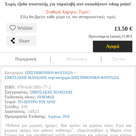
Χωρίς έξοδα αποστολής για παραλαβή από οποιοδήποτε eshop point!
Σταθερά Χαμηλές Τιμές!
Εδώ θα βρείτε κάθε μέρα τις πιο ανταγωνιστικές τιμές
13.50 €
Wishlist
Προτεινόμενη λιανική 15.00 €
Share
Αγορά
Περιγραφή
Αξιολόγηση
Σχετικά
Κατηγορία:
•
ΕΠΙΣΤΗΜΟΝΙΚΗ ΦΑΝΤΑΣΙΑ
ΣΙΜΙΤΣΑΚΗΣ ΜΑΝΩΛΗΣ στην κατηγορία ΕΠΙΣΤΗΜΟΝΙΚΗ ΦΑΝΤΑΣΙΑ
ISBN:
978-618-5095-77-2
Συγγραφέας:
ΣΙΜΙΤΣΑΚΗΣ ΜΑΝΩΛΗΣ
Εκδοτικός οίκος:
ΛΥΚΟΦΩΣ
Σειρά:
ΤΟ ΔΕΝΤΡΟ ΤΟΥ ΑΡΑΥ
Σελίδες:
410
Διαστάσεις:
14Χ21
Ημερομηνία Έκδοσης:
Απρίλιος
2018
"Πέθανα για μερικές ημέρες. Και πρέπει να γυρίσω πίσω. Εγώ και
μερικοί ακόμη που κάποτε πεθάναμε", εξομολογήθηκε η Μαρία στον
Γιώργο και ένα υπερβατικό ταξίδι μυστηρίου και μαγείας στον κόσμο