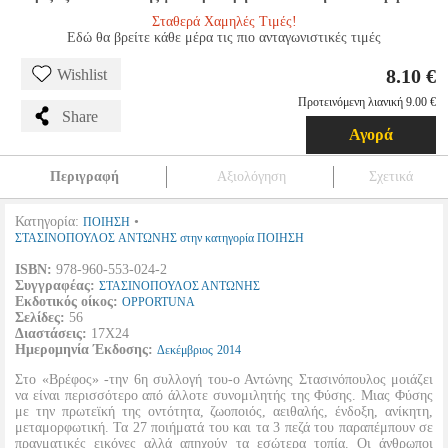
Σταθερά Χαμηλές Τιμές!
Εδώ θα βρείτε κάθε μέρα τις πιο ανταγωνιστικές τιμές
8.10 €
Wishlist
Προτεινόμενη λιανική 9.00 €
Share
Αγορά
Περιγραφή
Αξιολόγηση
Σχετικά
Κατηγορία:
•
ΠΟΙΗΣΗ
ΣΤΑΣΙΝΟΠΟΥΛΟΣ ΑΝΤΩΝΗΣ στην κατηγορία ΠΟΙΗΣΗ
ISBN:
978-960-553-024-2
Συγγραφέας:
ΣΤΑΣΙΝΟΠΟΥΛΟΣ ΑΝΤΩΝΗΣ
Εκδοτικός οίκος:
OPPORTUNA
Σελίδες:
56
Διαστάσεις:
17Χ24
Ημερομηνία Έκδοσης:
Δεκέμβριος
2014
Στο «Βρέφος» -την 6η συλλογή του-ο Αντώνης Στασινόπουλος μοιάζει
να είναι περισσότερο από άλλοτε συνομιλητής της Φύσης. Μιας Φύσης
με την πρωτεϊκή της οντότητα, ζωοποιός, αειθαλής, ένδοξη, ανίκητη,
μεταμορφωτική. Τα 27 ποιήματά του και τα 3 πεζά του παραπέμπουν σε
πραγματικές εικόνες αλλά απηχούν τα εσώτερα τοπία. Οι άνθρωποι