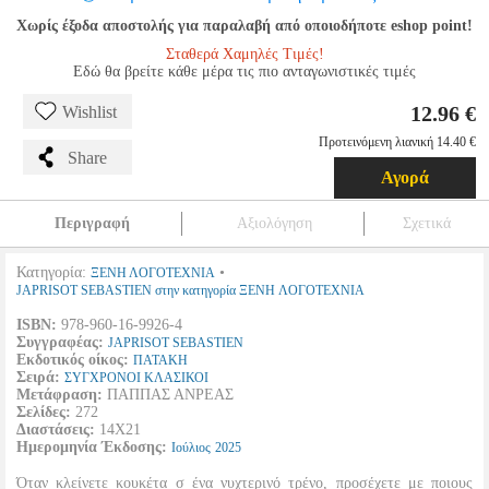
Χωρίς έξοδα αποστολής για παραλαβή από οποιοδήποτε eshop point!
Σταθερά Χαμηλές Τιμές!
Εδώ θα βρείτε κάθε μέρα τις πιο ανταγωνιστικές τιμές
12.96 €
Wishlist
Προτεινόμενη λιανική 14.40 €
Share
Αγορά
Περιγραφή
Αξιολόγηση
Σχετικά
Κατηγορία:
•
ΞΕΝΗ ΛΟΓΟΤΕΧΝΙΑ
JAPRISOT SEBASTIEN στην κατηγορία ΞΕΝΗ ΛΟΓΟΤΕΧΝΙΑ
ISBN:
978-960-16-9926-4
Συγγραφέας:
JAPRISOT SEBASTIEN
Εκδοτικός οίκος:
ΠΑΤΑΚΗ
Σειρά:
ΣΥΓΧΡΟΝΟΙ ΚΛΑΣΙΚΟΙ
Μετάφραση:
ΠΑΠΠΑΣ ΑΝΡΕΑΣ
Σελίδες:
272
Διαστάσεις:
14Χ21
Ημερομηνία Έκδοσης:
Ιούλιος
2025
Όταν κλείνετε κουκέτα σ ένα νυχτερινό τρένο, προσέχετε με ποιους