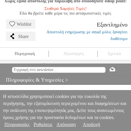
Χωρίς έξοδα αποστολής για παραλαβή από οποιοδήποτε eshop point!
Σταθερά Χαμηλές Τιμές!
Εδώ θα βρείτε κάθε μέρα τις πιο ανταγωνιστικές τιμές
Εξαντλημένο
Wishlist
Αποστολή ενημέρωσης με email μόλις ξαναγίνει
Share
διαθέσιμο
Περιγραφή
Αξιολόγηση
Σχετικά
TΟ AΣΤΙΚΟ ΛΑΪΚΟ TΡΑΓΟΥΔΙ ΣΤΗΝ EΛΛΑΔΑ ΤΟΥ
MΕΣΟΠΟΛΕΜΟΥ
MSC.603798
MSC.603798
FAGOTTO
FAGOTTO
ΜΟΥΣΙΚΑ ΒΙΒΛΙΑ ΠΑΡΑΔΟΣΙΑΚΩΝ ΟΡΓΑΝΩΝ
Πληροφορίες & Υπηρεσίες >
TΟ AΣΤΙΚΟ ΛΑΪΚΟ TΡΑΓΟΥΔΙ ΣΤΗΝ EΛΛΑΔΑ ΤΟΥ
MΕΣΟΠΟΛΕΜΟΥ
0
Η ιστοσελίδα χρησιμοποιεί cookies για την ευκολία της
περιήγησης, την εξατομίκευση περιεχομένου και διαφημίσεων και
την ανάλυση της επισκεψιμότητάς μας. Δείτε τους ανανεωμένους
όρους χρήσης για την προστασία δεδομένων και τα cookies.
Πληροφορίες
Ρυθμίσεις
Απόρριψη
Αποδοχή