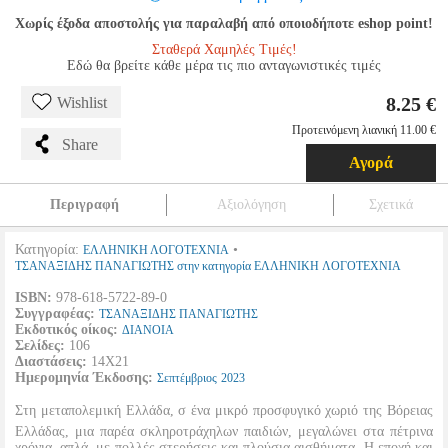
Χωρίς έξοδα αποστολής για παραλαβή από οποιοδήποτε eshop point!
Σταθερά Χαμηλές Τιμές!
Εδώ θα βρείτε κάθε μέρα τις πιο ανταγωνιστικές τιμές
8.25 €
Wishlist
Προτεινόμενη λιανική 11.00 €
Share
Αγορά
Περιγραφή
Αξιολόγηση
Σχετικά
Κατηγορία:
•
ΕΛΛΗΝΙΚΗ ΛΟΓΟΤΕΧΝΙΑ
ΤΣΑΝΑΞΙΔΗΣ ΠΑΝΑΓΙΩΤΗΣ στην κατηγορία ΕΛΛΗΝΙΚΗ ΛΟΓΟΤΕΧΝΙΑ
ISBN:
978-618-5722-89-0
Συγγραφέας:
ΤΣΑΝΑΞΙΔΗΣ ΠΑΝΑΓΙΩΤΗΣ
Εκδοτικός οίκος:
ΔΙΑΝΟΙΑ
Σελίδες:
106
Διαστάσεις:
14Χ21
Ημερομηνία Έκδοσης:
Σεπτέμβριος
2023
Στη μεταπολεμική Ελλάδα, σ ένα μικρό προσφυγικό χωριό της Βόρειας
Ελλάδας, μια παρέα σκληροτράχηλων παιδιών, μεγαλώνει στα πέτρινα
χρόνια, απλά, με πολλές στερήσεις και πλούσια αισθήματα. Η εποχή και