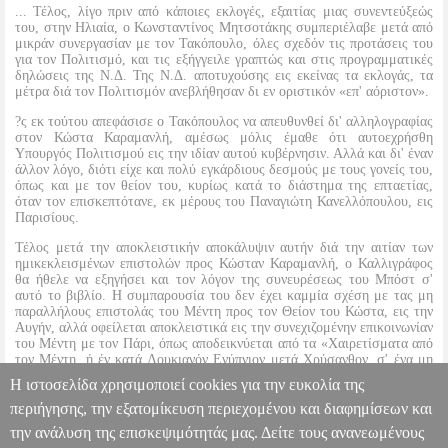
... Τέλος, λίγο πριν από κάποιες εκλογές, εξαιτίας μιας συνεντεύξεώς
του, στην Ηλιαία, ο Κωνσταντίνος Μητσοτάκης συμπεριέλαβε μετά από
μικράν συνεργασίαν με τον Τακόπουλο, όλες σχεδόν τις προτάσεις του
για τον Πολιτισμό, και τις εξήγγειλε γραπτώς και στις προγραμματικές
δηλώσεις της Ν.Δ. Της Ν.Δ. αποτυχούσης εις εκείνας τα εκλογάς, τα
μέτρα διά τον Πολιτισμόν ανεβλήθησαν δι εν οριστικόν «επ' αόριστον».
?ς εκ τούτου απεφάσισε ο Τακόπουλος να απευθυνθεί δι' αλληλογραφίας
στον Κώστα Καραμανλή, αμέσως μόλις έμαθε ότι αυτοεχρήσθη
Υπουργός Πολιτισμού εις την ιδίαν αυτού κυβέρνησιν. Αλλά και δι' έναν
άλλον λόγο, διότι είχε και πολύ εγκάρδιους δεσμούς με τους γονείς του,
όπως και με τον θείον του, κυρίως κατά το διάστημα της επταετίας,
όταν τον επισκεπτότανε, εκ μέρους του Παναγιώτη Κανελλόπουλου, εις
Παρισίους.
Τέλος μετά την αποκλειστικήν αποκάλυψιν αυτήν διά την αιτίαν των
ημικεκλεισμένων επιστολών προς Κώσταν Καραμανλή, ο Καλλιγράφος
θα ήθελε να εξηγήσει και τον λόγον της συνευρέσεως του Μπόστ σ'
αυτό το βιβλίο. Η συμπαρουσία του δεν έχει καμμία σχέση με τας μη
παραλλήλους επιστολάς του Μέντη προς τον Θείον του Κώστα, εις την
Αυγήν, αλλά οφείλεται αποκλειστικά εις την συνεχιζομένην επικοινωνίαν
του Μέντη με τον Πάρι, όπως αποδεικνύεται από τα «Χαιρετίσματα από
τον Μέντη, ή έν κατά Λουκιανόν Ενύπνιον μετά Χρύσανθον, σ' ένα μη
Πλατωνικόν Συμπόσιον» εκδοθέν το 2006 από τις εκδόσεις του «’λλου
Η ιστοσελίδα χρησιμοποιεί cookies για την ευκολία της
Κόσμου». Τα κείμενα άλλωστε του Μπόστ είναι πάντοτε επίκαιρα.
περιήγησης, την εξατομίκευση περιεχομένου και διαφημίσεων και
την ανάλυση της επισκεψιμότητάς μας. Δείτε τους ανανεωμένους
ΤΙΣ ΠΤΥΕΙ;
BKS.0045013
BKS.0045013
ΤΑΚΟΠΟΥΛΟΣ ΠΑΡΙΣ