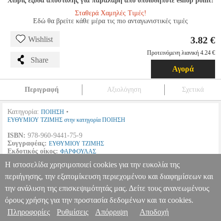
Χωρίς έξοδα αποστολής για παραλαβή από οποιοδήποτε eshop point!
Σταθερά Χαμηλές Τιμές!
Εδώ θα βρείτε κάθε μέρα τις πιο ανταγωνιστικές τιμές
3.82 €
Wishlist
Προτεινόμενη λιανική 4.24 €
Share
Αγορά
Περιγραφή
Αξιολόγηση
Σχετικά
Κατηγορία:
•
ΠΟΙΗΣΗ
ΕΥΘΥΜΙΟΥ ΤΖΙΜΗΣ στην κατηγορία ΠΟΙΗΣΗ
ISBN:
978-960-9441-75-9
Συγγραφέας:
ΕΥΘΥΜΙΟΥ ΤΖΙΜΗΣ
Εκδοτικός οίκος:
ΦΑΡΦΟΥΛΑΣ
Σελίδες:
52
Η ιστοσελίδα χρησιμοποιεί cookies για την ευκολία της
Διαστάσεις:
14Χ21
Ημερομηνία Έκδοσης:
Ιούνιος
2016
περιήγησης, την εξατομίκευση περιεχομένου και διαφημίσεων και
την ανάλυση της επισκεψιμότητάς μας. Δείτε τους ανανεωμένους
ΤΙ ΕΝΝΟΕΙ Ο ΠΟΙΗΤΗΣ
BKS.0955085
BKS.0955085
ΕΥΘΥΜΙΟΥ ΤΖΙΜΗΣ
ΕΥΘΥΜΙΟΥ ΤΖΙΜΗΣ
ΠΟΙΗΣΗ
Κατηγορία:
όρους χρήσης για την προστασία δεδομένων και τα cookies.
ΠΟΙΗΣΗ •ΕΥΘΥΜΙΟΥ ΤΖΙΜΗΣ στην κατηγορία ΠΟΙΗΣΗ ISBN:
Πληροφορίες
Ρυθμίσεις
Απόρριψη
Αποδοχή
Πληροφορίες & Υπηρεσίες >
978-960-9441-75-9 Συγγραφέας: ΕΥΘΥΜΙΟΥ ΤΖΙΜΗΣ Εκδοτικός