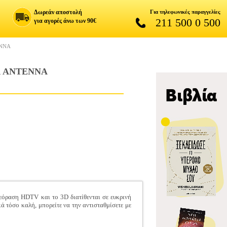
Δωρεάν αποστολή
Για τηλεφωνικές παραγγελίες
211 500 0 500
για αγορές άνω των 90€
ENNA
R ANTENNA
εόραση HDTV και το 3D διατίθενται σε ευκρινή
 τόσο καλή, μπορείτε να την αντισταθμίσετε με