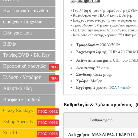
Χαρακτηριστικά:
Ηλεκτρονικά παιχνίδια
- Για λήψη ψηφιακής τηλεόρασης (DVB-
- Κατάλληλο για HDTV και 3D λήψη.
- Ελεγχόμενος ενισχυτής για ενίσχυση σή
Gadgets • Παιχνίδια
- Τροφοδοσία 5V μέσω χωριστού προσαρ
- LED για την παρακολούθηση της ετοιμό
Είδη γραφείου
- Καλώδιο σύνδεσης κεραίας 75 Ohm με 
Βιβλία
Τροφοδοσία:
230 V/50Hz.
Συχνότητα λήψης:
UHF: 470 790 MH
Ταινίες DVD • Blu Ray
Active antenna gain:
UHF: 6,5 17dB
Προσωπική φροντίδα
ΝΕΟ
Αντίσταση:
75 ohm.
Σύνδεση:
Coax plug.
Ενδυση • Υπόδηση
ΝΕΟ
Χρώμα:
Μαύρο.
Εγγύηση:
2 χρόνια.
Αθλητικά είδη
DOA 7 ημερών
Βρεφικά • Παιδικά
Βαθμολογία & Σχόλια προιόντος 
Crazy Sundays
ΠΡΟΣΦΟΡΕΣ
Βαθμολογία 8
Eshop Specials
ΠΡΟΣΦΟΡΕΣ
Zen 10
ΠΡΟΣΦΟΡΕΣ
Από χρήστη ΜΑΧΑΙΡΑΣ ΓΙΩΡΓΟΣ - Β