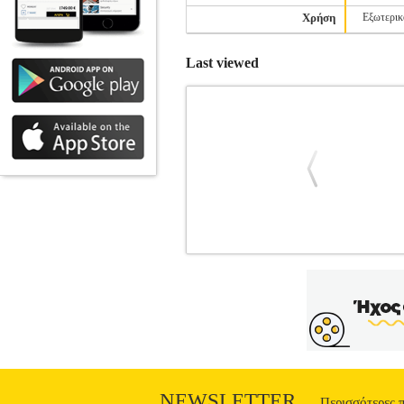
Χρήση
Εξωτερικ
Last viewed
THOMSON 132186 ANT153
ΤΗΛΕΟΡΑΣΕΩΝ
Κατηγορία: ΚΕΡΑ
ραδιοφωνική λήψη πρώτης κατηγορίας μ
T2 και DAB + σας προσφέρουν την καλύτ
ρυθμιζόμενο ενισχυτή. Χαρακτηριστικά
για HDTV και 3D λήψη. - Ελεγχό
παρακολούθηση της ετοιμότητας για λ
UHF: 470 790 MHz, VHF: 174 230 M
NEWSLETTER
Μαύρο.• Εγγύηση: 2 χ
Περισσότερες 