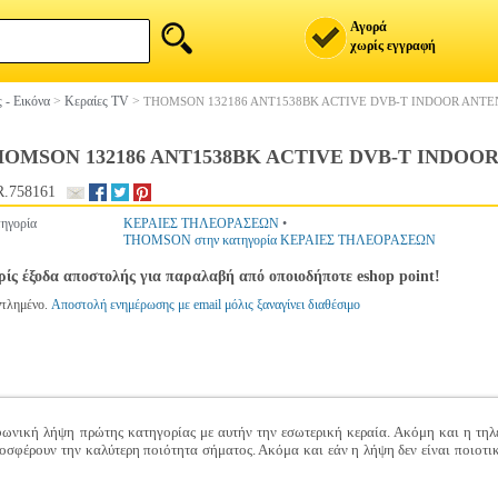
Αγορά
χωρίς εγγραφή
 - Εικόνα
>
Κεραίες TV
>
THOMSON 132186 ANT1538BK ACTIVE DVB-T INDOOR ANT
OMSON 132186 ANT1538BK ACTIVE DVB-T INDOO
.758161
ηγορία
ΚΕΡΑΙΕΣ ΤΗΛΕΟΡΑΣΕΩΝ
•
THOMSON στην κατηγορία ΚΕΡΑΙΕΣ ΤΗΛΕΟΡΑΣΕΩΝ
ίς έξοδα αποστολής για παραλαβή από οποιοδήποτε eshop point!
ντλημένο.
Αποστολή ενημέρωσης με email μόλις ξαναγίνει διαθέσιμο
φωνική λήψη πρώτης κατηγορίας με αυτήν την εσωτερική κεραία. Ακόμη και η τηλ
φέρουν την καλύτερη ποιότητα σήματος. Ακόμα και εάν η λήψη δεν είναι ποιοτικά