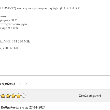
T / DVB-T2) και ψηφιακή ραδιοφωνική λήψη (DAB / DAB +).
ματος.
μογέα 230 V.
τητας για λειτουργία.
βύσμα 9.5 mm.
z, VHF: 174 230 MHz.
i, VHF: 611dBi.
(6 σχόλια)
|<
>|
Σύνολο ψήφων: 6
αθμολογία 2 στις 27-01-2024