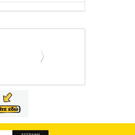
1
THOMSON
THOMSON
ΚΕΡΑΙΕΣ
ΑΣΕΩΝ Πάντα λαμβάνετε τηλεοπτική και
 3D διατίθενται σε ευκρινή ανάλυση. Τα DVB-
 καλή, μπορείτε να την αντισταθμίσετε με τον
ραδιοφωνική λήψη (DAB / DAB +). - Κατάλληλο
στού προσαρμογέα 230 V. - LED για την
 Τροφοδοσία: 230 V/50Hz.• Συχνότητα λήψης:
αση: 75 ohm.• Σύνδεση: Coax plug.• Χρώμα:
DVB-T INDOOR ANTENNA