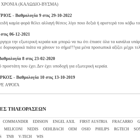
5 ΧΡΟΝΙΑ (ΚΑΛΩΔΙΟ-ΒΥΣΜΑ)
Σ - Βαθμολογία 9 στις 29-10-2022
πειδή καμία φορά θέλει αλλαγή θέσεις λίγο ποιο δεξιά ή αριστερά του κόβω τ
στις 06-12-2021
ργηςα την εξωτερική κεραία και μπορώ να πω ότι έπιασε όλα τα κανάλια υπάρ
με δορυφορικά πιάτα να χάνουν το σήμα!!!για μένα προσωπικά αξίζει μέχρι τελ
μολογία 8 στις 23-02-2020
 προστάτη που έχει.Δεν έχει υποδοχή για εξωτερική κεραία.
 - Βαθμολογία 10 στις 13-10-2019
ΨΕ ΑΨΟΓΑ
ΡΑΙΕΣ ΤΗΛΕΟΡΑΣΕΩΝ
COMMANDER
EDISION
ENGEL AXIL
FIRST AUSTRIA
FRACARRO
G
MELICONI
NEDIS
OEHLBACH
OEM
OSIO
PHILIPS
RGTECH
SO
S
TNB
V-TECH
WIS