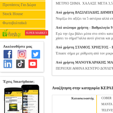
ΜΕΤΡΙΟ ΣΗΜΑ. ΧΑΛΑΣΕ ΜΕΤΑ 3,
Προτάσεις Για Δώρα
Από χρήστη ΒΑΣΙΛΕΙΑΔΗΣ ΔΗΜΗΤΡΙΟ
Stock House
Νομίζω ότι αξίζει τα 5 αστέρια αλλά ε
Φωτοβολταϊκά
Από ανώνυμο χρήστη - Βαθμολογία 9 
SUPER MARKET
Εγώ την έχω βάλει μέσα στο σπίτι κατε
χάσει το σήμα!!αλλα αυτό γίνεται και 
Από χρήστη ΣΤΑΜΟΣ ΧΡΗΣΤΟΣ - Βαθ
Έπιασε σήμα με ρύθμιση από τον μικρό
Από χρήστη ΜΑΝΟΥΚΑΡΑΚΗΣ ΜΑΡΚΟΣ
ΠΕΡΙΟΧΗ ΑΘΗΝΑ ΚΕΝΤΡΟ ΔΟΥΛΕ
Αναζήτηση στην κατηγορία ΚΕ
Κατασκευαστής
COBER
MANTA
TELEVE