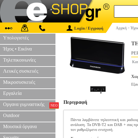
Login / Εγγραφή
Αρχική
>
Ήχος
Υπολογιστές
TH
Ήχος • Εικόνα
PER
Τηλεπικοινωνίες
Κατ
Λευκές συσκευές
Χωρ
Μικροσυσκευές
Εξα
Εργαλεία
Περιγραφή
Οργανα γυμναστικής
ΝΕΟ
Outdoor
Πάντα λαμβάνετε τηλεοπτική και ραδιο
ανάλυση. Τα DVB-T2 και DAB + σας προσ
Μουσικά όργανα
τον ρυθμιζόμενο ενισχυτή.
Security