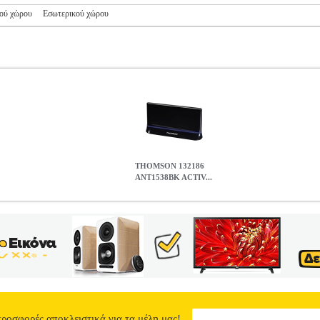
ού χώρου
Εσωτερικού χώρου
THOMSON 132186
ANT1538BK ACTIV...
8BK ACTIVE DVB-T INDOOR ANTENNA
PER.758161
PER.75816
ΙΕΣ ΤΗΛΕΟΡΑΣΕΩΝ •THOMSON στην κατηγορία ΚΕΡΑΙΕΣ ΤΗΛΕΟΡ
ε αυτήν την εσωτερική κεραία. Ακόμη και η τηλεόραση HDTV και το
ερη ποιότητα σήματος. Ακόμα και εάν η λήψη δεν είναι ποιοτικά τόσο
: - Για λήψη ψηφιακής τηλεόρασης (DVB-T / DVB-T2) και ψηφιακή 
μενος ενισχυτής για ενίσχυση σήματος. - Τροφοδοσία 5V μέσω χωρι
ειτουργία. - Καλώδιο σύνδεσης κεραίας 75 Ohm με βύσμα 9.5 mm. •
Hz.• Active antenna gain: UHF: 6, 5 17dBi, VHF: 611dBi.• Αντίστ
ρόνια. DOA 7 ημερών
THOMSON 132186 ANT1538BK ACTIVE 
προσφορές αποκλειστικά για τα μέλη μας!